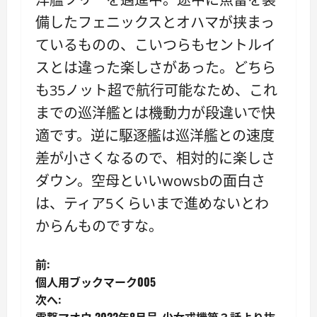
備したフェニックスとオハマが挟まっ
ているものの、こいつらもセントルイ
スとは違った楽しさがあった。どちら
も35ノット超で航行可能なため、これ
までの巡洋艦とは機動力が段違いで快
適です。逆に駆逐艦は巡洋艦との速度
差が小さくなるので、相対的に楽しさ
ダウン。空母といいwowsbの面白さ
は、ティア5くらいまで進めないとわ
からんものですな。
投
前:
個人用ブックマーク005
稿
次へ: