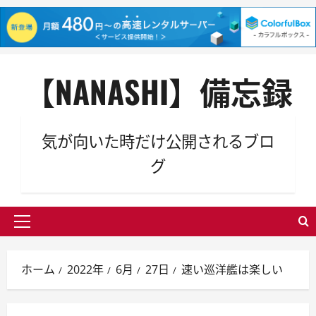
内
【NANASHI】備忘録
容
を
ス
キ
気が向いた時だけ公開されるブロ
ッ
グ
プ
メ
イ
ン
ホーム
2022年
6月
27日
速い巡洋艦は楽しい
メ
ニ
ュ