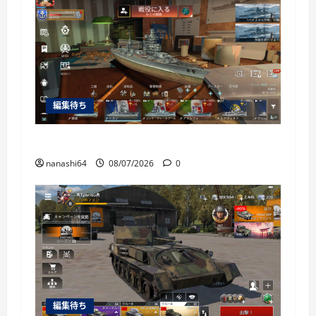
編集待ち
World of Warships Blitz日記414：戦艦リヨン
nanashi64
08/07/2026
0
編集待ち