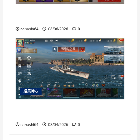
War Thunder Mobile日記150・自走対空砲ZSU-
37
nanashi64
08/06/2026
0
編集待ち
World of Warships Blitz日記413：巡洋艦キー
ロフ
nanashi64
08/04/2026
0