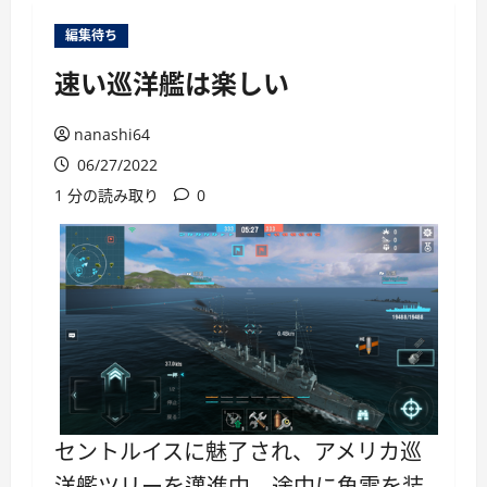
ー
編集待ち
速い巡洋艦は楽しい
nanashi64
06/27/2022
1 分の読み取り
0
セントルイスに魅了され、アメリカ巡
洋艦ツリーを邁進中。途中に魚雷を装