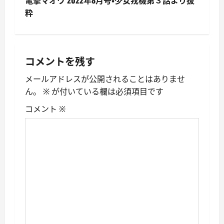
電撃マオウ 2022年8月号・少女戎機第３話より抜
ナ
粋
ビ
ゲ
コメントを残す
ー
メールアドレスが公開されることはありませ
シ
ん。
※
が付いている欄は必須項目です
ョ
コメント
※
ン