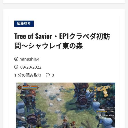
ー
編集待ち
Tree of Savior・EP1クラぺダ初訪
問～シャウレイ東の森
nanashi64
09/20/2022
1 分の読み取り
0