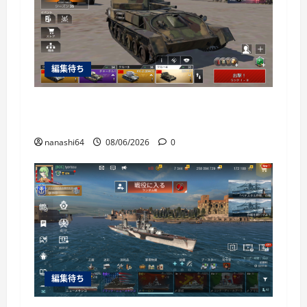
編集待ち
War Thunder Mobile日記150・自走対空砲ZSU-
37
nanashi64
08/06/2026
0
編集待ち