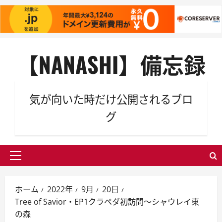
内
【NANASHI】備忘録
容
を
ス
キ
気が向いた時だけ公開されるブロ
ッ
グ
プ
メ
イ
ン
ホーム
2022年
9月
20日
メ
Tree of Savior・EP1クラぺダ初訪問～シャウレイ東
ニ
の森
ュ