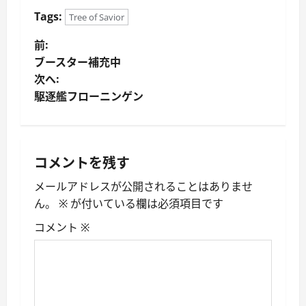
Tags:
Tree of Savior
投
前:
ブースター補充中
稿
次へ:
駆逐艦フローニンゲン
ナ
ビ
ゲ
コメントを残す
ー
メールアドレスが公開されることはありませ
ん。
※
が付いている欄は必須項目です
シ
コメント
※
ョ
ン