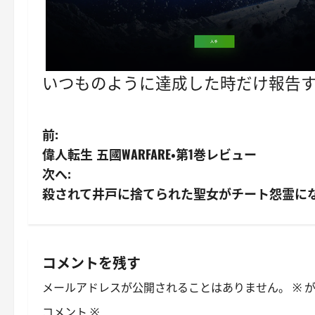
いつものように達成した時だけ報告
投
前:
偉人転生 五國WARFARE・第1巻レビュー
稿
次へ:
ナ
殺されて井戸に捨てられた聖女がチート怨霊にな
ビ
ゲ
コメントを残す
ー
メールアドレスが公開されることはありません。
※
が
コメント
※