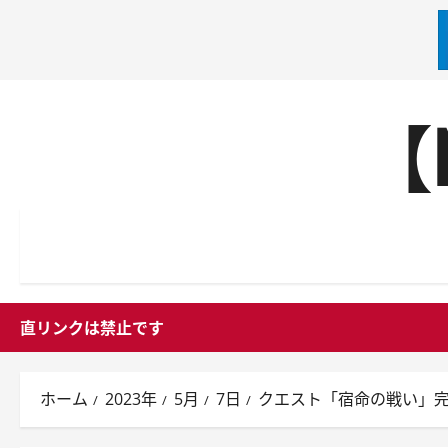
内
【
容
を
ス
キ
ッ
プ
直リンクは禁止です
ホーム
2023年
5月
7日
クエスト「宿命の戦い」