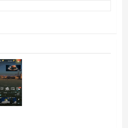
z日記412：戦艦