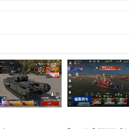
編集待ち
World of Warships Blit
nder Mobile日記149・重戦車チ
テキサス
Ⅰ