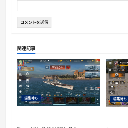
関連記事
編集待ち
編集待ち
World of Warships Blitz日記413：巡洋
War Thu
艦キーロフ
ャーチル