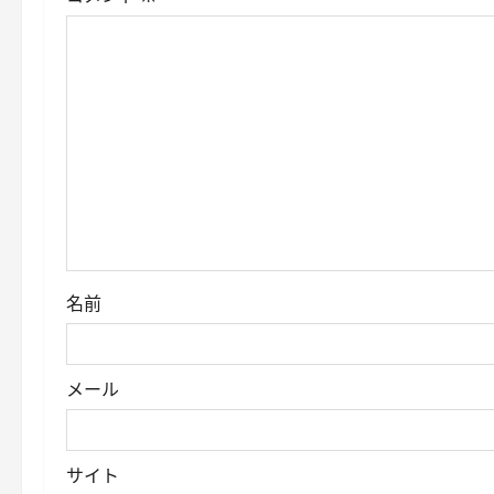
シ
ョ
ン
名前
メール
サイト