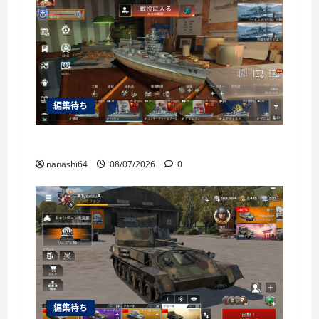
編集待ち
World of Warships Blitz日記414：戦艦リヨン
nanashi64
08/07/2026
0
編集待ち