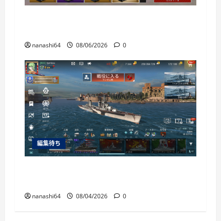
War Thunder Mobile日記150・自走対空砲ZSU-
37
nanashi64
08/06/2026
0
編集待ち
World of Warships Blitz日記413：巡洋艦キー
ロフ
nanashi64
08/04/2026
0