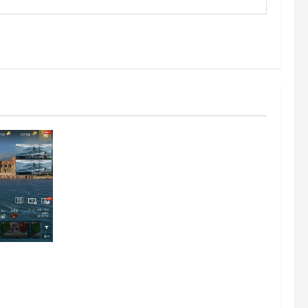
z日記413：巡洋