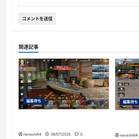
関連記事
編集待ち
編集待ち
World of Warships Blitz日記414：戦艦
War Thu
リヨン
砲ZSU-37
nanashi64
08/07/2026
0
nanashi64