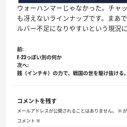
ウォーハンマーじゃなかった。チャッ
も冴えないラインナップです。まあで
ルバー不足になりやすいという現況に
投
前:
F-23っぽい別の何か
稿
次へ:
ナ
銭（インチキ）の力で、戦国の世を駆け抜ける。
ビ
ゲ
コメントを残す
ー
メールアドレスが公開されることはありません。
※
が
シ
コメント
※