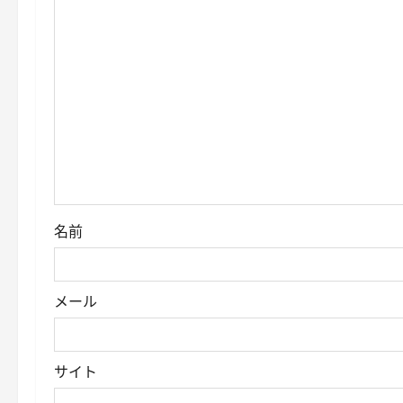
ョ
ン
名前
メール
サイト