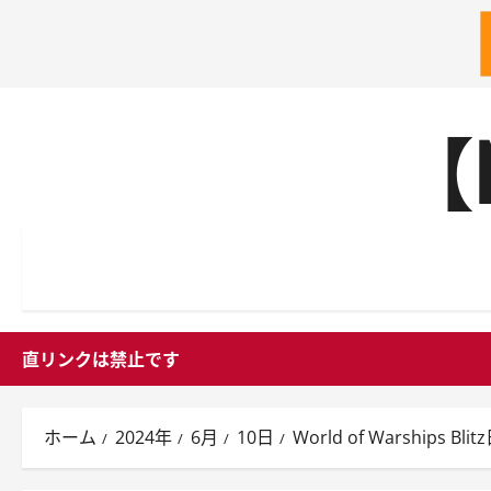
内
【
容
を
ス
キ
ッ
プ
直リンクは禁止です
ホーム
2024年
6月
10日
World of Warship