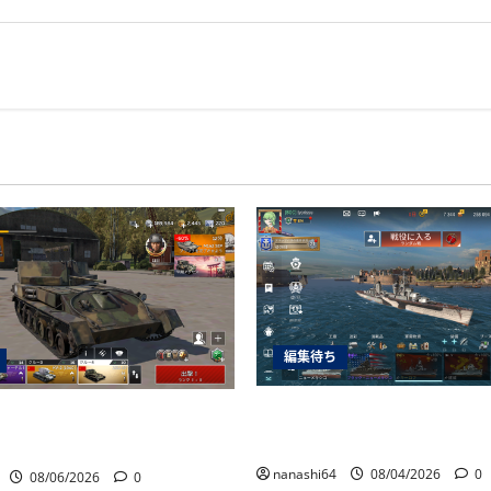
編集待ち
World of Warships Blit
nder Mobile日記150・自走対空
艦キーロフ
nanashi64
08/04/2026
0
08/06/2026
0