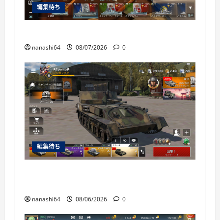
編集待ち
World of Warships Blitz日記414：戦艦リヨン
nanashi64
08/07/2026
0
編集待ち
War Thunder Mobile日記150・自走対空砲ZSU-
37
nanashi64
08/06/2026
0