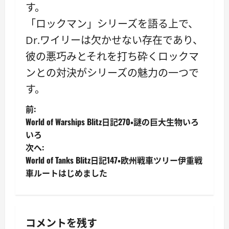
す。
「ロックマン」シリーズを語る上で、
Dr.ワイリーは欠かせない存在であり、
彼の悪巧みとそれを打ち砕くロックマ
ンとの対決がシリーズの魅力の一つで
す。
投
前:
World of Warships Blitz日記270・謎の巨大生物いろ
稿
いろ
次へ:
ナ
World of Tanks Blitz日記147・欧州戦車ツリー伊重戦
ビ
車ルートはじめました
ゲ
ー
コメントを残す