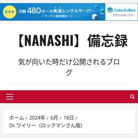
内
【NANASHI】備忘録
容
を
ス
キ
気が向いた時だけ公開されるブロ
ッ
グ
プ
メ
イ
ン
ホーム
2024年
6月
18日
メ
Dr.ワイリー（ロックマンさん版）
ニ
ュ