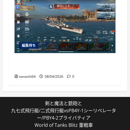
編集待ち
World of Warships Blitz日記413：巡洋艦キー
ロフ
nanashi64
08/04/2026
0
剣と魔法と銃砲と
九七式飛行艇/二式飛行艇vsPB4Y-1シーリベレータ
ー/PBY4-2プライバティア
World of Tanks Blitz 重戦車