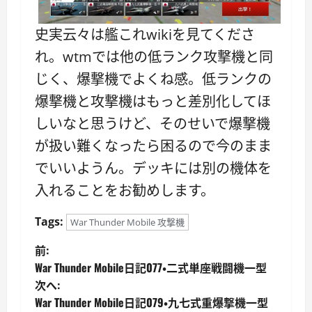
史実云々は艦これwikiを見てくださ
れ。wtmでは他の低ランク攻撃機と同
じく、爆撃機でよくね感。低ランクの
爆撃機と攻撃機はもっと差別化してほ
しいなと思うけど、そのせいで爆撃機
が扱い難くなったら困るので今のまま
でいいようん。デッキには別の機体を
入れることをお勧めします。
Tags:
War Thunder Mobile 攻撃機
投
前:
War Thunder Mobile日記077・二式単座戦闘機一型
稿
次へ:
War Thunder Mobile日記079・九七式重爆撃機一型