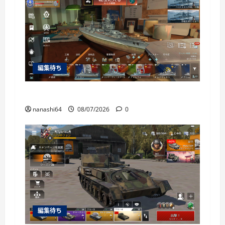
編集待ち
World of Warships Blitz日記414：戦艦リヨン
nanashi64
08/07/2026
0
編集待ち