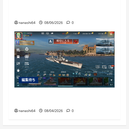
War Thunder Mobile日記150・自走対空砲ZSU-
37
nanashi64
08/06/2026
0
編集待ち
World of Warships Blitz日記413：巡洋艦キー
ロフ
nanashi64
08/04/2026
0