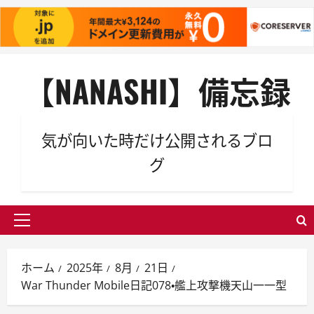
内
【NANASHI】備忘録
容
を
ス
キ
気が向いた時だけ公開されるブロ
ッ
グ
プ
メ
イ
ン
ホーム
2025年
8月
21日
メ
War Thunder Mobile日記078・艦上攻撃機天山一一型
ニ
ュ