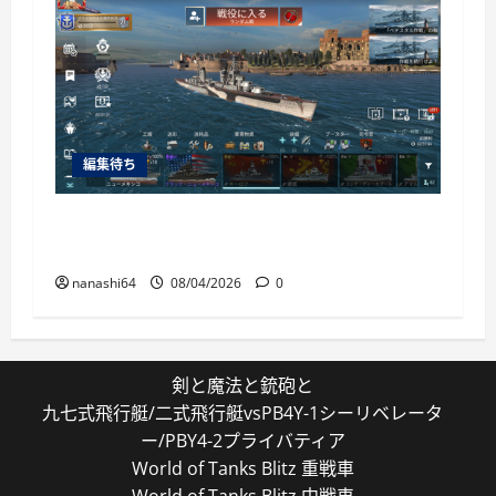
編集待ち
World of Warships Blitz日記413：巡洋艦キー
ロフ
nanashi64
08/04/2026
0
剣と魔法と銃砲と
九七式飛行艇/二式飛行艇vsPB4Y-1シーリベレータ
ー/PBY4-2プライバティア
World of Tanks Blitz 重戦車