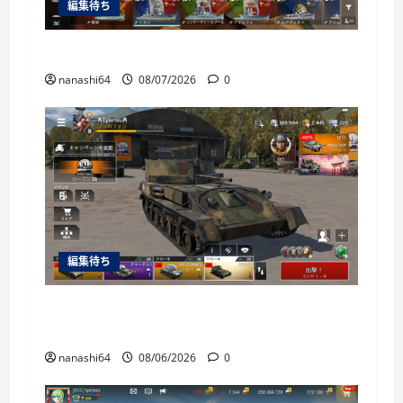
編集待ち
World of Warships Blitz日記414：戦艦リヨン
nanashi64
08/07/2026
0
編集待ち
War Thunder Mobile日記150・自走対空砲ZSU-
37
nanashi64
08/06/2026
0