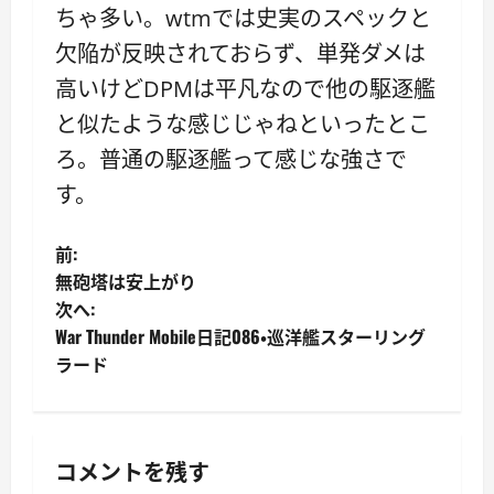
ちゃ多い。wtmでは史実のスペックと
欠陥が反映されておらず、単発ダメは
高いけどDPMは平凡なので他の駆逐艦
と似たような感じじゃねといったとこ
ろ。普通の駆逐艦って感じな強さで
す。
投
前:
無砲塔は安上がり
稿
次へ:
War Thunder Mobile日記086・巡洋艦スターリング
ナ
ラード
ビ
ゲ
コメントを残す
ー