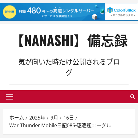
内
【NANASHI】備忘録
容
を
ス
キ
気が向いた時だけ公開されるブロ
ッ
グ
プ
メ
イ
ン
ホーム
2025年
9月
16日
メ
War Thunder Mobile日記085・駆逐艦エーグル
ニ
ュ