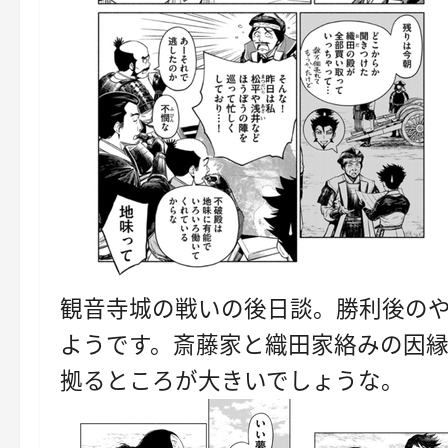
観音寺城の戦いの後日談。勝利後の
ようです。斎藤家と織田家絡みの因
拠るところが大きいでしょうな。