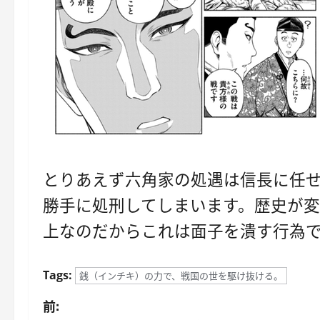
とりあえず六角家の処遇は信長に任
勝手に処刑してしまいます。歴史が
上なのだからこれは面子を潰す行為で
Tags:
銭（インチキ）の力で、戦国の世を駆け抜ける。
投
前: