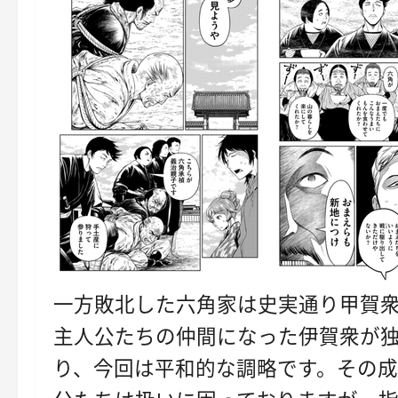
一方敗北した六角家は史実通り甲賀衆
主人公たちの仲間になった伊賀衆が
り、今回は平和的な調略です。その