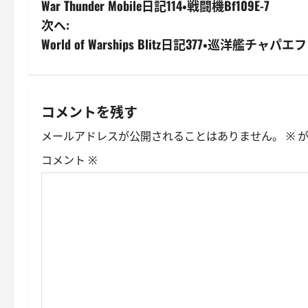
War Thunder Mobile日記114・戦闘機Bf109E-7
稿
次へ:
ナ
World of Warships Blitz日記377・巡洋艦チャパエフ
ビ
ゲ
コメントを残す
ー
メールアドレスが公開されることはありません。
※
が
シ
コメント
※
ョ
ン