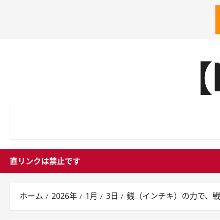
内
【
容
を
ス
キ
ッ
プ
直リンクは禁止です
ホーム
2026年
1月
3日
銭（インチキ）の力で、戦