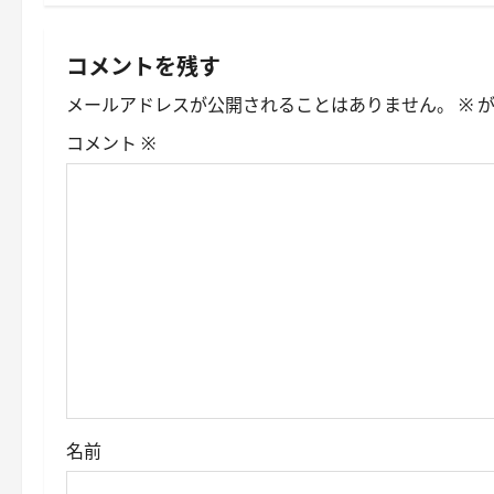
ビ
ゲ
コメントを残す
ー
メールアドレスが公開されることはありません。
※
が
シ
コメント
※
ョ
ン
名前