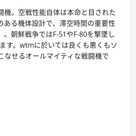
闘機。空戦性能自体は本命と目された
余裕のある機体設計で、滞空時間の重要性
鮮戦争ではF-51やF-80を撃墜し
ります。wtmに於いては良くも悪くもソ
こなせるオールマイティな戦闘機で