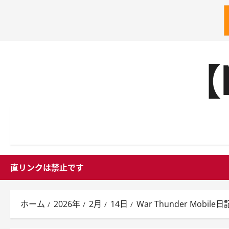
内
【
容
を
ス
キ
ッ
プ
直リンクは禁止です
ホーム
2026年
2月
14日
War Thunder Mobile