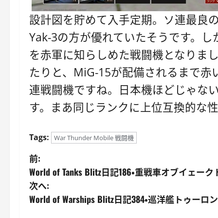
設計図を貯めて入手定期。ソ連最良
Yak-3の方が優れていたそうです。
を赤軍に知らしめた戦闘機となりました
たりと、MiG-15が配備されるまで
連戦闘機ですね。日本機ほどじゃな
す。まあ同じランクに上位互換的な性能
Tags:
War Thunder Mobile 戦闘機
投
前:
World of Tanks Blitz日記186・重戦車オブイェーク
稿
次へ:
ナ
World of Warships Blitz日記384・巡洋艦トゥーロン