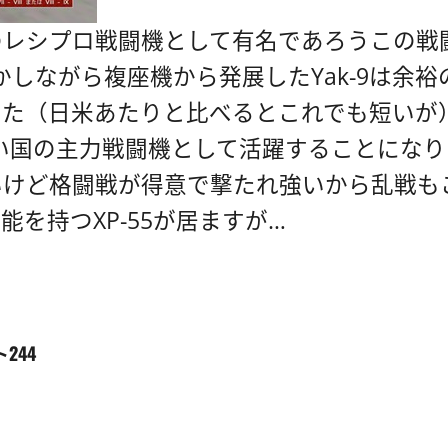
のレシプロ戦闘機として有名であろうこの戦
しかしながら複座機から発展したYak-9は
（日米あたりと比べるとこれでも短いが）。朝
赤い国の主力戦闘機として活躍することにな
いけど格闘戦が得意で撃たれ強いから乱戦も
を持つXP-55が居ますが…
ト244