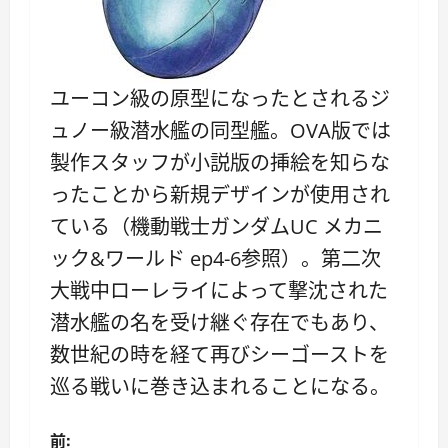
ユーコン級の原型になったとされるジ
ュノー級潜水艦の同型艦。OVA版では
製作スタッフが小説版の挿絵を知らな
ったことから新規デザインが使用され
ている（機動戦士ガンダムUC メカニ
ック&ワールド ep4-6参照）。第二次
大戦中ローレライによって撃沈された
潜水艦の名を受け継ぐ存在でもあり、
数世紀の時を経て再びシーゴーストを
巡る戦いに巻き込まれることになる。
投
前: