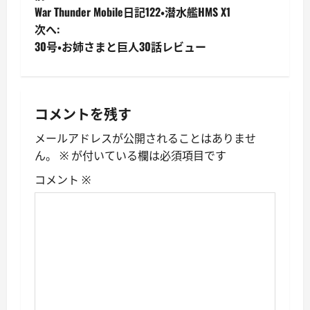
War Thunder Mobile日記122・潜水艦HMS X1
稿
次へ:
30号・お姉さまと巨人30話レビュー
ナ
ビ
ゲ
コメントを残す
ー
メールアドレスが公開されることはありませ
ん。
※
が付いている欄は必須項目です
シ
コメント
※
ョ
ン