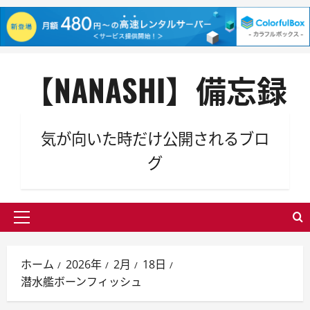
内
【NANASHI】備忘録
容
を
ス
キ
気が向いた時だけ公開されるブロ
ッ
グ
プ
メ
イ
ン
ホーム
2026年
2月
18日
メ
潜水艦ボーンフィッシュ
ニ
ュ