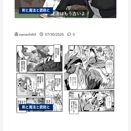
剣と魔法と銃砲と
個人用ブックマーク084
nanashi64
07/30/2026
0
剣と魔法と銃砲と
銃があるのならわざわざ白兵戦を仕掛ける
必要はないわなそら