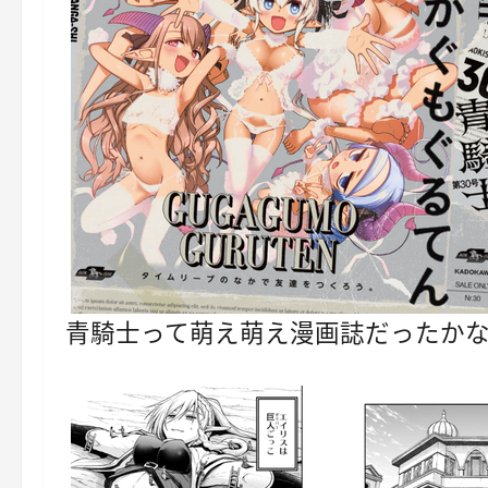
青騎士って萌え萌え漫画誌だったか