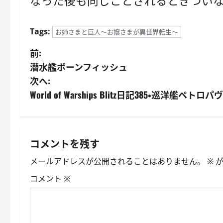
なった後も同じことされるときつい
Tags:
お姉さまと巨人～お嬢さまが異世界転生～
投
前:
潜水艦ボーンフィッシュ
稿
次へ:
ナ
World of Warships Blitz日記385・巡洋艦ペト
ビ
ゲ
コメントを残す
ー
メールアドレスが公開されることはありません。
※
が
シ
コメント
※
ョ
ン