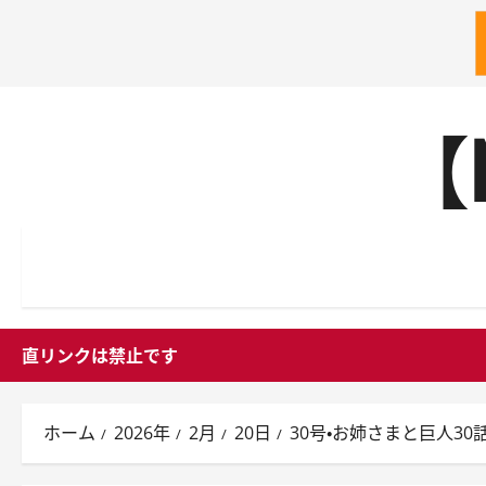
内
【
容
を
ス
キ
ッ
プ
直リンクは禁止です
ホーム
2026年
2月
20日
30号・お姉さまと巨人30