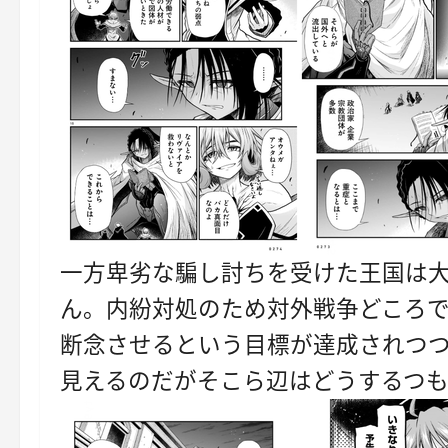
一方卑劣な騙し討ちを受けた王国は
ん。内紛対処のため対外戦争どころ
断念させるという目標が達成されつ
見えるのだがそこら辺はどうするつ