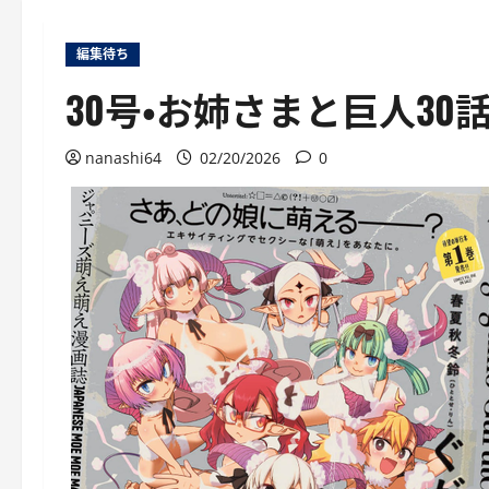
編集待ち
30号・お姉さまと巨人30
nanashi64
02/20/2026
0