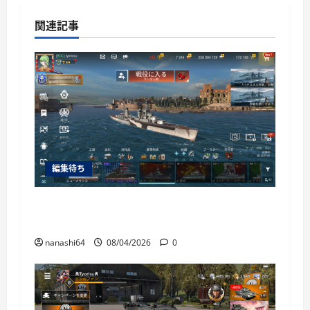
関連記事
編集待ち
World of Warships Blitz日記413：巡洋艦キー
ロフ
nanashi64
08/04/2026
0