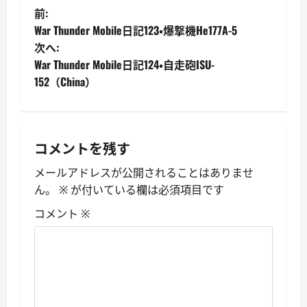
投
前:
War Thunder Mobile日記123・爆撃機He177A-5
稿
次へ:
War Thunder Mobile日記124・自走砲ISU-
ナ
152（China）
ビ
ゲ
コメントを残す
ー
メールアドレスが公開されることはありませ
シ
ん。
※
が付いている欄は必須項目です
ョ
コメント
※
ン