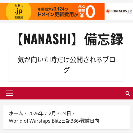
内
【NANASHI】備忘録
容
を
ス
キ
気が向いた時だけ公開されるブロ
ッ
グ
プ
メ
イ
ン
ホーム
2026年
2月
24日
メ
World of Warships Blitz日記386・戦艦日向
ニ
ュ