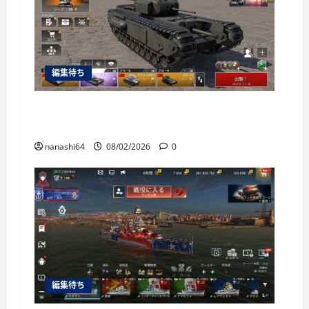
編集待ち
War Thunder Mobile日記149・重戦車チャーチ
ルⅠ
nanashi64
08/02/2026
0
編集待ち