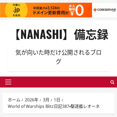
内
【NANASHI】備忘録
容
を
ス
キ
気が向いた時だけ公開されるブロ
ッ
グ
プ
メ
イ
ン
ホーム
2026年
3月
1日
メ
World of Warships Blitz日記387・駆逐艦レオーネ
ニ
ュ