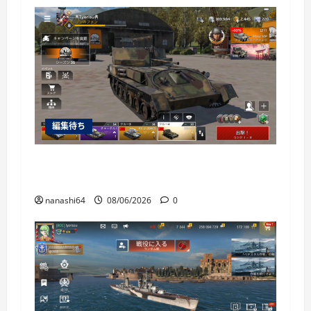
編集待ち
War Thunder Mobile日記150・自走対空砲ZSU-
37
nanashi64
08/06/2026
0