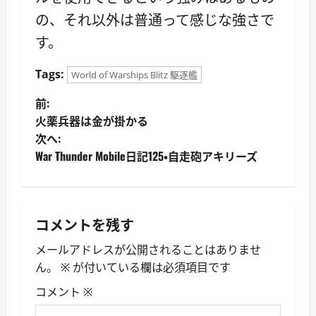
の、それ以外は普通って感じな強さで
す。
Tags:
World of Warships Blitz 駆逐艦
投
前:
火薬兵器は金が掛かる
稿
次へ:
War Thunder Mobile日記125・自走砲アキリーズ
ナ
ビ
ゲ
コメントを残す
ー
メールアドレスが公開されることはありませ
ん。
※
が付いている欄は必須項目です
シ
コメント
※
ョ