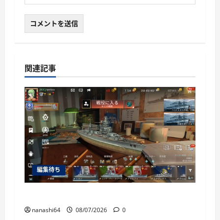
関連記事
編集待ち
World of Warships Blitz日記414：戦艦リヨン
nanashi64
08/07/2026
0