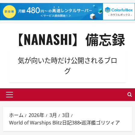
内
【NANASHI】備忘録
容
を
ス
キ
気が向いた時だけ公開されるブロ
ッ
グ
プ
メ
イ
ン
ホーム
2026年
3月
3日
メ
World of Warships Blitz日記388・巡洋艦ゴリツィア
ニ
ュ