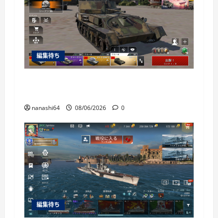
編集待ち
War Thunder Mobile日記150・自走対空砲ZSU-
37
nanashi64
08/06/2026
0
編集待ち