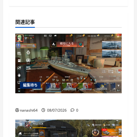
関連記事
編集待ち
World of Warships Blitz日記414：戦艦リヨン
nanashi64
08/07/2026
0