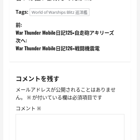
Tags:
World of Warships Blitz 巡洋艦
投
前:
War Thunder Mobile日記125・自走砲アキリーズ
稿
次へ:
War Thunder Mobile日記126・戦闘機震電
ナ
ビ
ゲ
コメントを残す
ー
メールアドレスが公開されることはありませ
ん。
※
が付いている欄は必須項目です
シ
コメント
※
ョ
ン