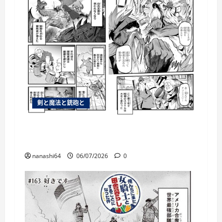
剣と魔法と銃砲と
銃があるのならわざわざ白兵戦を仕掛ける
必要はないわなそら
nanashi64
06/07/2026
0