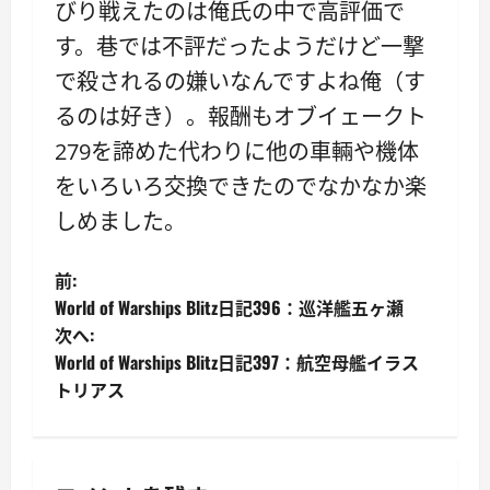
びり戦えたのは俺氏の中で高評価で
す。巷では不評だったようだけど一撃
で殺されるの嫌いなんですよね俺（す
るのは好き）。報酬もオブイェークト
279を諦めた代わりに他の車輛や機体
をいろいろ交換できたのでなかなか楽
しめました。
投
前:
World of Warships Blitz日記396：巡洋艦五ヶ瀬
稿
次へ:
World of Warships Blitz日記397：航空母艦イラス
ナ
トリアス
ビ
ゲ