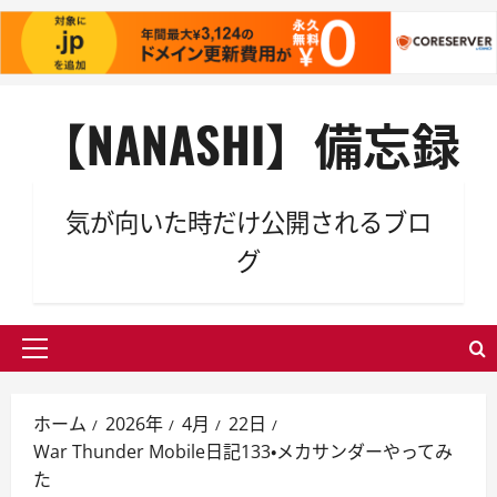
内
【NANASHI】備忘録
容
を
ス
キ
気が向いた時だけ公開されるブロ
ッ
グ
プ
メ
イ
ン
ホーム
2026年
4月
22日
メ
War Thunder Mobile日記133・メカサンダーやってみ
ニ
た
ュ