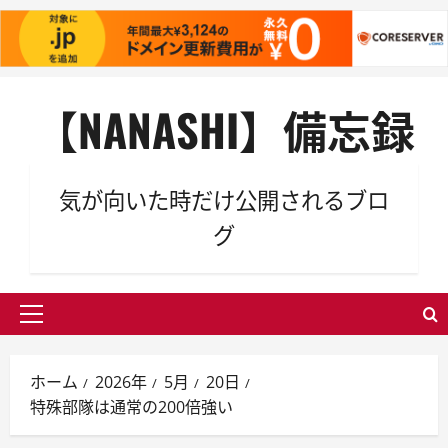
内
【NANASHI】備忘録
容
を
ス
キ
気が向いた時だけ公開されるブロ
ッ
グ
プ
メ
イ
ン
ホーム
2026年
5月
20日
メ
特殊部隊は通常の200倍強い
ニ
ュ