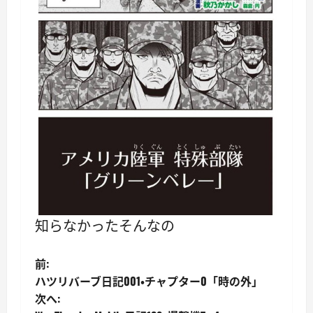
知らなかったそんなの
投
前:
ハツリバーブ日記001・チャプター0「時の外」
稿
次へ: