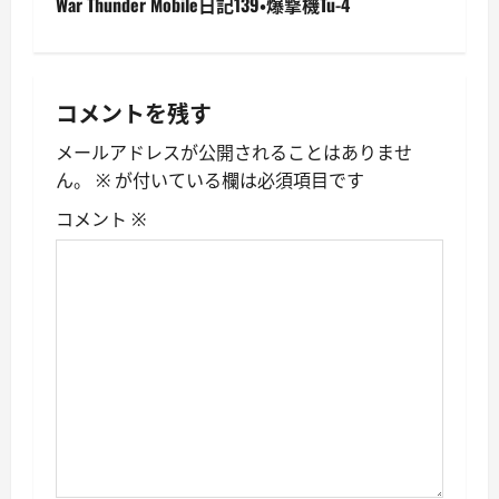
War Thunder Mobile日記139・爆撃機Tu-4
ナ
ビ
ゲ
コメントを残す
ー
メールアドレスが公開されることはありませ
ん。
※
が付いている欄は必須項目です
シ
コメント
※
ョ
ン