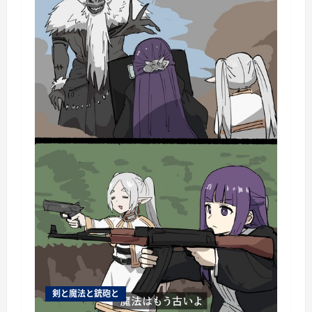
剣と魔法と銃砲と