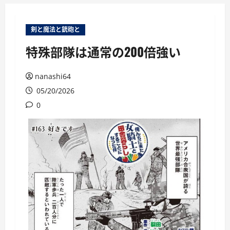
ー
剣と魔法と銃砲と
特殊部隊は通常の200倍強い
nanashi64
05/20/2026
0