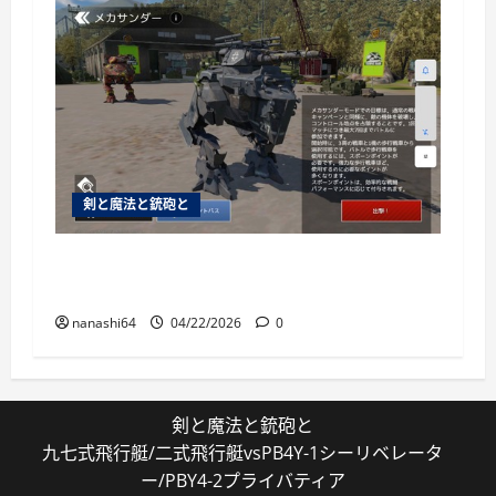
剣と魔法と銃砲と
War Thunder Mobile日記133・メカサンダーや
ってみた
nanashi64
04/22/2026
0
剣と魔法と銃砲と
九七式飛行艇/二式飛行艇vsPB4Y-1シーリベレータ
ー/PBY4-2プライバティア