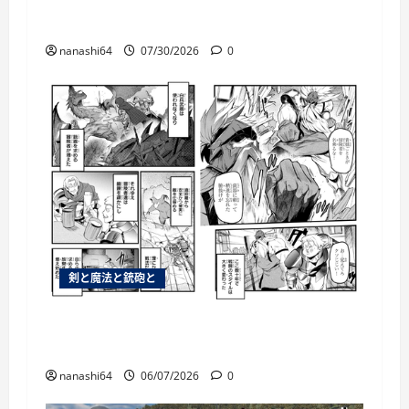
個人用ブックマーク084
nanashi64
07/30/2026
0
剣と魔法と銃砲と
銃があるのならわざわざ白兵戦を仕掛ける
必要はないわなそら
nanashi64
06/07/2026
0