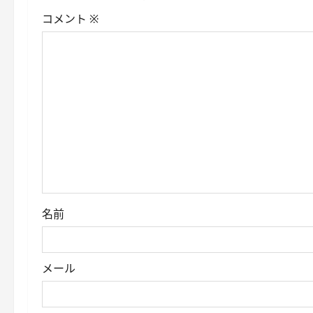
シ
コメント
※
ョ
ン
名前
メール