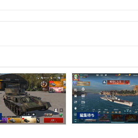
編集待ち
World of Warships Blit
nder Mobile日記150・自走対空