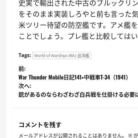
史実で輸出された中古のブルックリン
をそのまま実装しろやと前も言った気
米ツリー待望の防空艦です。アメ艦
ことでしょう。プレ艦と比較しては
Tags:
World of Warships Blitz 巡洋艦
投
前:
War Thunder Mobile日記141・中戦車T-34（1941）
稿
次へ:
ナ
銃があるのならわざわざ白兵戦を仕掛ける必要
ビ
ゲ
コメントを残す
ー
メールアドレスが公開されることはありません。
※
が