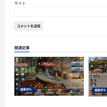
サイト
関連記事
編集待ち
編集待ち
World of Warships Blitz日記414：戦艦
War Thu