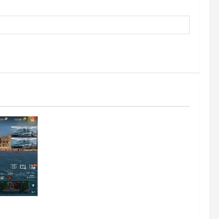
z日記413：巡洋