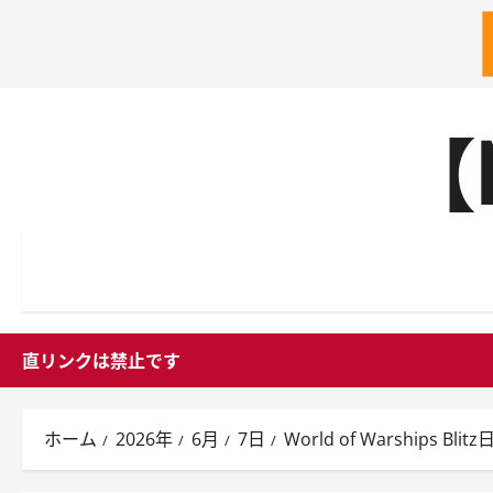
内
【
容
を
ス
キ
ッ
プ
直リンクは禁止です
ホーム
2026年
6月
7日
World of Warships