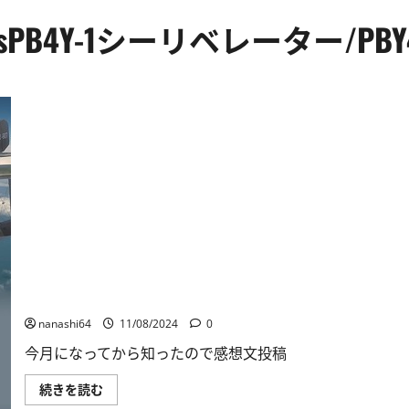
B4Y-1シーリベレーター/PB
九七式飛行艇/二式飛行艇vsPB4Y-1シーリベレーター/PBY
nanashi64
11/08/2024
0
今月になってから知ったので感想文投稿
九
続きを読む
七