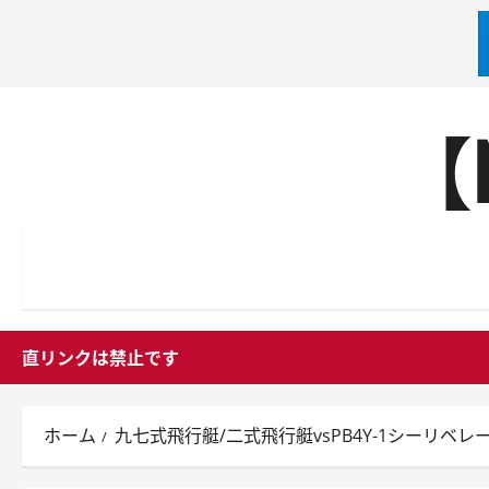
内
【
容
を
ス
キ
ッ
プ
直リンクは禁止です
ホーム
九七式飛行艇/二式飛行艇vsPB4Y-1シーリベレー