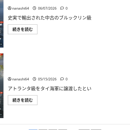
World of Warships Blitz日記405：巡洋艦イグナシオ・アジェ
物
に
nanashi64
06/07/2026
0
つ
い
史実で輸出された中古のブルックリン級
て
さ
ら
World
続きを読む
に
of
読
Warships
む
Blitz
日
記
405：
巡
洋
艦
イ
World of Warships Blitz日記402：巡洋艦チュムポーン
グ
ナ
nanashi64
05/15/2026
0
シ
オ・
アトランタ級をタイ海軍に譲渡したとい
ア
ジ
ェ
World
続きを読む
ン
of
デ
Warships
に
Blitz
つ
日
い
記
て
402：
さ
巡