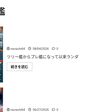
洋艦
World of Warships Blitz日記413：巡洋艦キーロフ
nanashi64
08/04/2026
0
ツリー艦からプレ艦になって以来ランダ
World
続きを読む
of
Warships
Blitz
日
記
413：
巡
洋
艦
キ
World of Warships Blitz日記409：巡洋艦十勝
ー
ロ
nanashi64
06/27/2026
0
フ