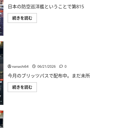
に
日本の防空巡洋艦ということで第815
つ
い
て
World
続きを読む
さ
of
ら
Warships
に
Blitz
読
日
む
記
409：
巡
洋
艦
十
World of Warships Blitz日記408：巡洋艦雄物
勝
に
nanashi64
06/21/2026
0
つ
い
今月のブリッツパスで配布中。まだ未所
て
さ
ら
World
続きを読む
に
of
読
Warships
む
Blitz
日
記
408：
巡
洋
艦
雄