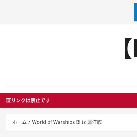
内
【
容
を
ス
キ
ッ
プ
直リンクは禁止です
ホーム
World of Warships Blitz 巡洋艦