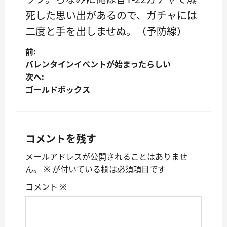
死した思い出があるので、ガチャには
二度と手を出しませぬ。（予防線）
投
前:
バレンタインイベントが始まったらしい
稿
次へ:
ゴールドボックス
ナ
ビ
ゲ
コメントを残す
ー
メールアドレスが公開されることはありませ
ん。
※
が付いている欄は必須項目です
シ
コメント
※
ョ
ン