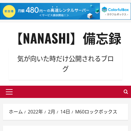
内
【NANASHI】備忘録
容
を
ス
キ
気が向いた時だけ公開されるブロ
ッ
グ
プ
メ
イ
ン
ホーム
2022年
2月
14日
M60ロックボックス
メ
ニ
ュ