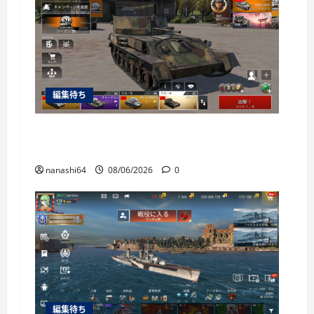
編集待ち
War Thunder Mobile日記150・自走対空砲ZSU-
37
nanashi64
08/06/2026
0
編集待ち