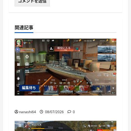
関連記事
編集待ち
World of Warships Blitz日記414：戦艦リヨン
nanashi64
08/07/2026
0