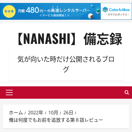
内
【NANASHI】備忘録
容
を
ス
キ
気が向いた時だけ公開されるブロ
ッ
グ
プ
メ
イ
ン
ホーム
2022年
10月
26日
メ
俺は何度でもお前を追放する第８話レビュー
ニ
ュ