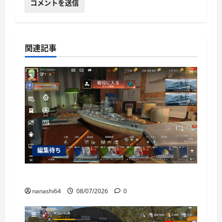
関連記事
編集待ち
World of Warships Blitz日記414：戦艦リヨン
nanashi64
08/07/2026
0