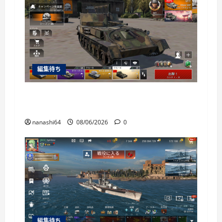
編集待ち
War Thunder Mobile日記150・自走対空砲ZSU-
37
nanashi64
08/06/2026
0
編集待ち