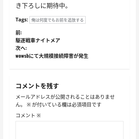
き下ろしに期待中。
Tags:
俺は何度でもお前を追放する
投
前:
駆逐戦車ナイトメア
稿
次へ:
wowsbにて大規模接続障害が発生
ナ
ビ
ゲ
コメントを残す
ー
メールアドレスが公開されることはありませ
ん。
※
が付いている欄は必須項目です
シ
コメント
※
ョ
ン