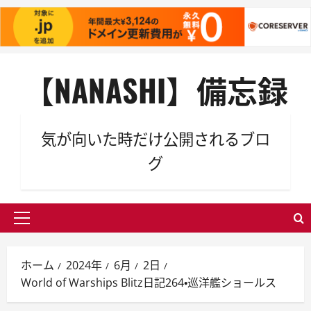
内
【NANASHI】備忘録
容
を
ス
キ
気が向いた時だけ公開されるブロ
ッ
グ
プ
メ
イ
ン
ホーム
2024年
6月
2日
メ
World of Warships Blitz日記264・巡洋艦ショールス
ニ
ュ