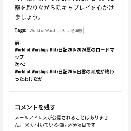
離を取りながら陰キャプレイを心がけ
ましょう。
Tags:
World of Warships Blitz 巡洋艦
投
前:
World of Warships Blitz日記263・2024夏のロードマ
稿
ップ
次へ:
ナ
World of Warships Blitz日記265・出雲の育成が終わ
ビ
ったわけだが
ゲ
ー
コメントを残す
シ
メールアドレスが公開されることはありませ
ん。
※
が付いている欄は必須項目です
ョ