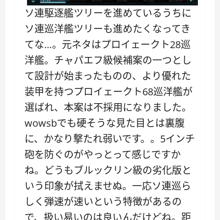
ソ連駆逐艦ツリーを進めているうちに
ソ連巡洋艦ツリーも進めたくなってき
てな…。元ネタはプロイェークト28巡
洋艦。チャパエフ級候補案の一つとし
て設計が始まったものの、より優れた
装甲を持つプロイェークト68巡洋艦が
選ばれ、本案は不採用になりました。
wowsbでも硬そうな見た目とは裏腹
に、かなり撃たれ弱いです。。5インチ
砲を防ぐのがやっとって感じですか
ね。どうもブルックリン級の劣化版と
いう印象が拭えませぬ。一応ソ連巡ら
しく弾速が速いという特徴があるの
で、扱い易いのは良いんだけどね。距