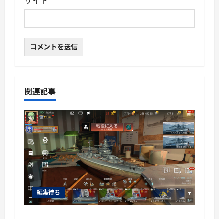
サイト
関連記事
編集待ち
World of Warships Blitz日記414：戦艦リヨン