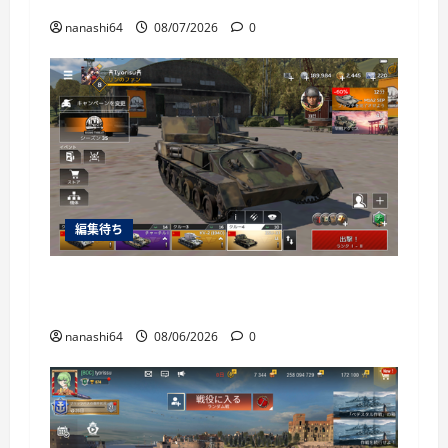
nanashi64
08/07/2026
0
編集待ち
War Thunder Mobile日記150・自走対空砲ZSU-
37
nanashi64
08/06/2026
0