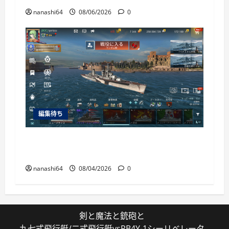
nanashi64
08/06/2026
0
編集待ち
World of Warships Blitz日記413：巡洋艦キー
ロフ
nanashi64
08/04/2026
0
剣と魔法と銃砲と
九七式飛行艇/二式飛行艇vsPB4Y-1シーリベレータ