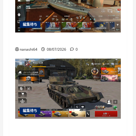
編集待ち
World of Warships Blitz日記414：戦艦リヨン
nanashi64
08/07/2026
0
編集待ち
War Thunder Mobile日記150・自走対空砲ZSU-
37