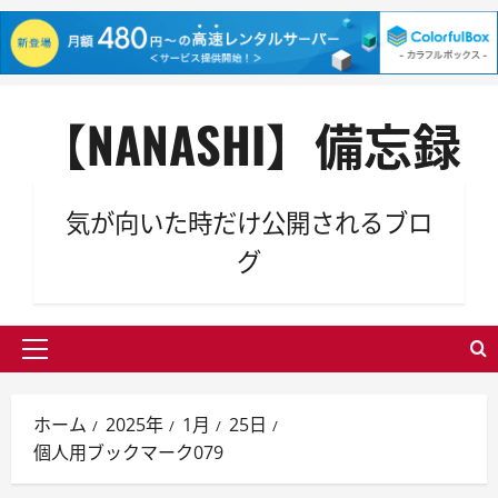
内
【NANASHI】備忘録
容
を
ス
キ
気が向いた時だけ公開されるブロ
ッ
グ
プ
メ
イ
ン
ホーム
2025年
1月
25日
メ
個人用ブックマーク079
ニ
ュ