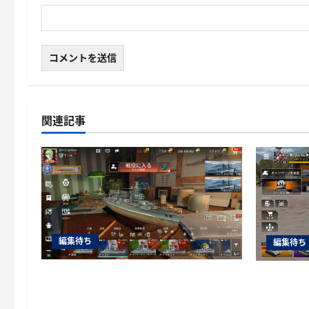
関連記事
編集待ち
編集待ち
World of Warships Blitz日記414：戦艦
War Thu
リヨン
砲ZSU-37