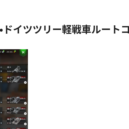
litz日記176・ドイツツリー軽戦車ル