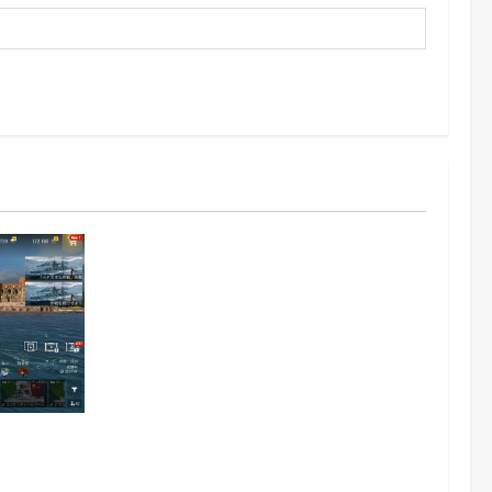
z日記413：巡洋