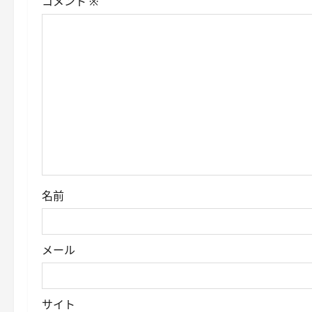
シ
コメント
※
ョ
ン
名前
メール
サイト