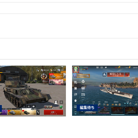
編集待ち
World of Warships Blit
nder Mobile日記150・自走対空
艦キーロフ