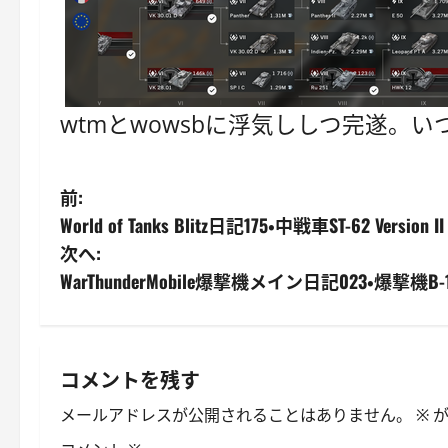
wtmとwowsbに浮気ししつ完遂。
投
前:
World of Tanks Blitz日記175・中戦車ST-62 Version II
稿
次へ:
ナ
WarThunderMobile爆撃機メイン日記023・爆撃機B-17
ビ
ゲ
コメントを残す
ー
メールアドレスが公開されることはありません。
※
が