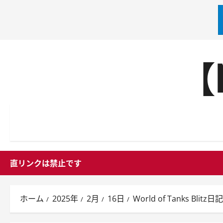
内
【
容
を
ス
キ
ッ
プ
直リンクは禁止です
ホーム
2025年
2月
16日
World of Tanks 