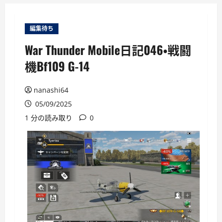
ー
編集待ち
War Thunder Mobile日記046・戦闘
機Bf109 G-14
nanashi64
05/09/2025
1 分の読み取り
0