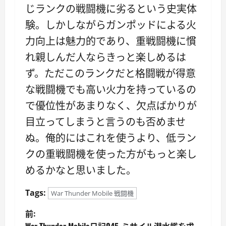
じランクの戦闘機に劣るという史実体
験。しかしながらガンポッドによる火
力向上は魅力的であり、重戦闘機に慣
れ親しんだ人ならきっと楽しめるは
ず。ただこのランクだと格闘戦が得意
な戦闘機でも高い火力を持っているの
で優位性があまりなく、欠点ばかりが
目立ってしまうと言うのも否めませ
ぬ。俺的にはこれを使うより、低ラン
クの重戦闘機を使った方がもっと楽し
めるかなと思いました。
Tags:
War Thunder Mobile 戦闘機
投
前:
War Thunder Mobile日記045・ミサイル潜水艦を求