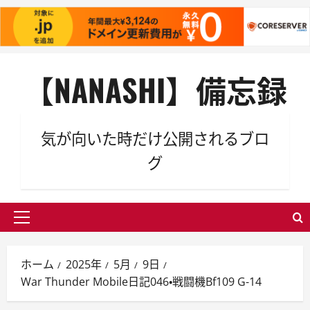
内
【NANASHI】備忘録
容
を
ス
キ
気が向いた時だけ公開されるブロ
ッ
グ
プ
メ
イ
ン
ホーム
2025年
5月
9日
メ
War Thunder Mobile日記046・戦闘機Bf109 G-14
ニ
ュ