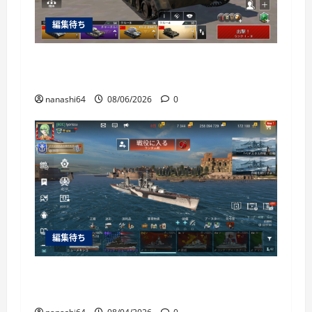
編集待ち
War Thunder Mobile日記150・自走対空砲ZSU-
37
nanashi64
08/06/2026
0
編集待ち
World of Warships Blitz日記413：巡洋艦キー
ロフ