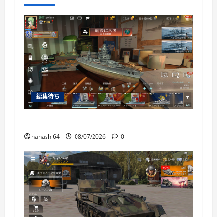
編集待ち
World of Warships Blitz日記414：戦艦リヨン
nanashi64
08/07/2026
0