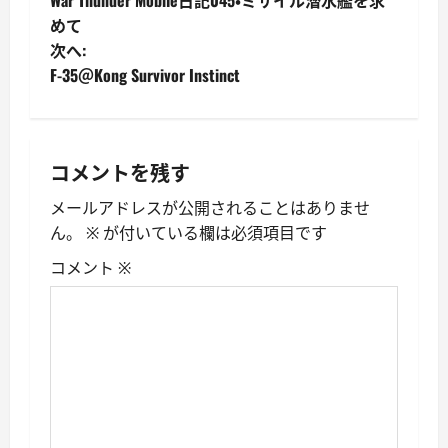
稿
めて
次へ:
ナ
F-35＠Kong Survivor Instinct
ビ
ゲ
コメントを残す
ー
メールアドレスが公開されることはありませ
シ
ん。
※
が付いている欄は必須項目です
ョ
コメント
※
ン