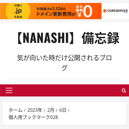
内
【NANASHI】備忘録
容
を
ス
キ
気が向いた時だけ公開されるブロ
ッ
グ
プ
メ
イ
ン
ホーム
2023年
2月
6日
メ
個人用ブックマーク028
ニ
ュ