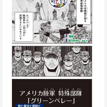
剣と魔法と銃砲と