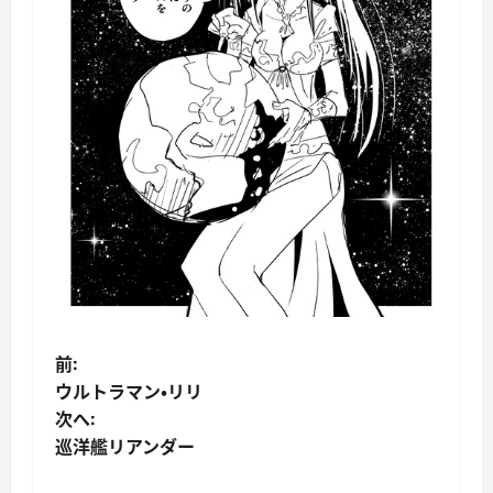
投
前:
ウルトラマン・リリ
稿
次へ:
巡洋艦リアンダー
ナ