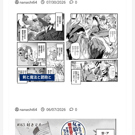
nanashi64
07/30/2026
0
剣と魔法と銃砲と
銃があるのならわざわざ白兵戦を仕掛ける
必要はないわなそら
nanashi64
06/07/2026
0