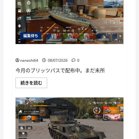
ー
編集待ち
World of Warships Blitz日記414：戦艦リヨン
nanashi64
08/07/2026
0
今月のブリッツパスで配布中。まだ未所
World
続きを読む
of
Warships
Blitz
日
記
414：
戦
艦
リ
ヨ
ン
に
つ