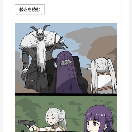
War
続きを読む
Thunder
Mobile
日
記
149・
重
戦
車
チ
ャ
ー
チ
ル
Ⅰ
に
つ
い
て
さ
ら
に
読
む