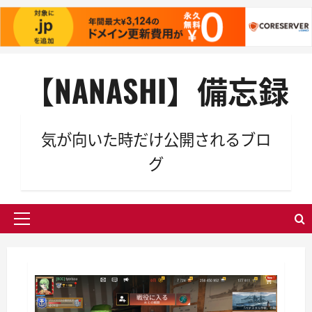
内
【NANASHI】備忘録
容
を
ス
キ
気が向いた時だけ公開されるブロ
ッ
グ
プ
メ
イ
ン
メ
ニ
ュ