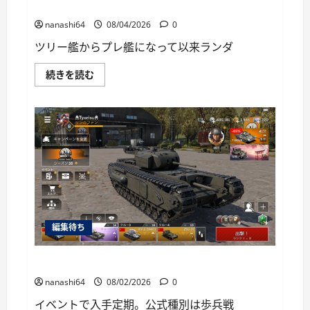
に
World of Warships Blitz日記413：巡洋艦キーロフ
読
む
nanashi64
08/04/2026
0
ツリー艦からプレ艦になって以来ランダ
World
続きを読む
of
Warships
Blitz
日
記
413：
巡
洋
艦
キ
ー
ロ
フ
に
つ
編集待ち
い
て
さ
ら
War Thunder Mobile日記149・重戦車チャーチルⅠ
に
読
nanashi64
08/02/2026
0
む
イベントで入手定期。公式種別は歩兵戦