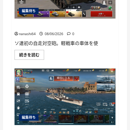
い
て
編集待ち
さ
ら
に
読
War Thunder Mobile日記150・自走対空砲ZSU-37
む
nanashi64
08/06/2026
0
ソ連初の自走対空砲。軽戦車の車体を使
War
続きを読む
Thunder
Mobile
日
記
150・
自
走
対
空
砲
ZSU-
37
に
つ
い
編集待ち
て
さ
ら