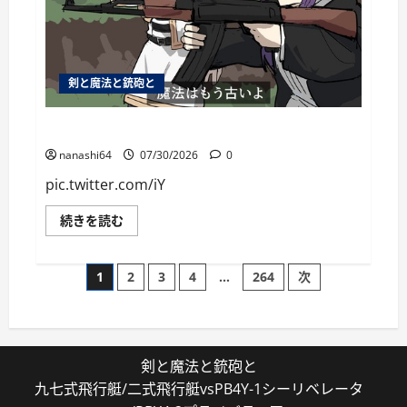
剣と魔法と銃砲と
個人用ブックマーク084
nanashi64
07/30/2026
0
pic.twitter.com/iY
個
続きを読む
人
用
ブ
投
ッ
1
2
3
4
…
264
次
ク
マ
稿
ー
ク
084
の
に
つ
剣と魔法と銃砲と
い
ペ
て
九七式飛行艇/二式飛行艇vsPB4Y-1シーリベレータ
さ