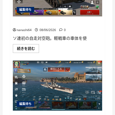
い
て
編集待ち
さ
ら
に
読
War Thunder Mobile日記150・自走対空砲ZSU-37
む
nanashi64
08/06/2026
0
ソ連初の自走対空砲。軽戦車の車体を使
War
続きを読む
Thunder
Mobile
日
記
150・
自
走
対
空
砲
ZSU-
37
に
つ
い
編集待ち
て
さ
ら