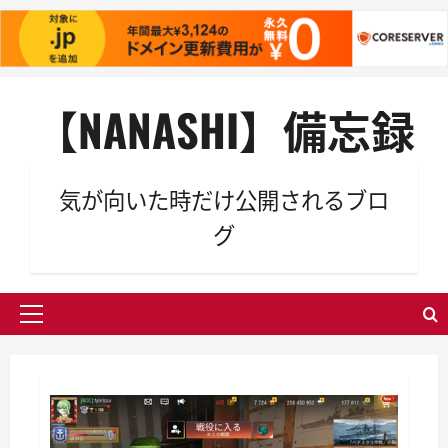
内
【NANASHI】備忘録
容
を
ス
キ
気が向いた時だけ公開されるブロ
ッ
グ
プ
メ
イ
ン
メ
ニ
ュ