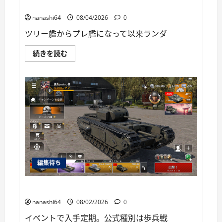
に
World of Warships Blitz日記413：巡洋艦キーロフ
読
む
nanashi64
08/04/2026
0
ツリー艦からプレ艦になって以来ランダ
World
続きを読む
of
Warships
Blitz
日
記
413：
巡
洋
艦
キ
ー
ロ
フ
に
つ
編集待ち
い
て
さ
ら
War Thunder Mobile日記149・重戦車チャーチルⅠ
に
読
nanashi64
08/02/2026
0
む
イベントで入手定期。公式種別は歩兵戦