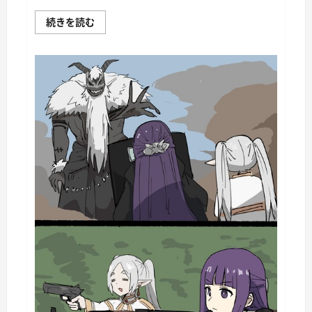
War
続きを読む
Thunder
Mobile
日
記
149・
重
戦
車
チ
ャ
ー
チ
ル
Ⅰ
に
つ
い
て
さ
ら
に
読
む