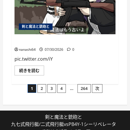
剣と魔法と銃砲と
個人用ブックマーク084
nanashi64
07/30/2026
0
pic.twitter.com/iY
個
続きを読む
人
用
ブ
投
ッ
1
2
3
4
…
264
次
ク
マ
稿
ー
ク
084
の
に
つ
剣と魔法と銃砲と
い
ペ
て
九七式飛行艇/二式飛行艇vsPB4Y-1シーリベレータ
さ