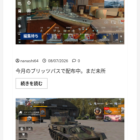
ー
編集待ち
World of Warships Blitz日記414：戦艦リヨン
nanashi64
08/07/2026
0
今月のブリッツパスで配布中。まだ未所
World
続きを読む
of
Warships
Blitz
日
記
414：
戦
艦
リ
ヨ
ン
に
つ