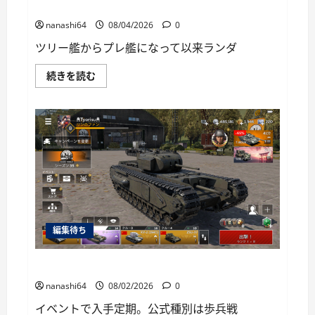
に
World of Warships Blitz日記413：巡洋艦キーロフ
読
む
nanashi64
08/04/2026
0
ツリー艦からプレ艦になって以来ランダ
World
続きを読む
of
Warships
Blitz
日
記
413：
巡
洋
艦
キ
ー
ロ
フ
に
つ
編集待ち
い
て
さ
ら
War Thunder Mobile日記149・重戦車チャーチルⅠ
に
読
nanashi64
08/02/2026
0
む
イベントで入手定期。公式種別は歩兵戦