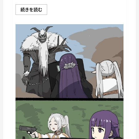
War
続きを読む
Thunder
Mobile
日
記
149・
重
戦
車
チ
ャ
ー
チ
ル
Ⅰ
に
つ
い
て
さ
ら
に
読
む