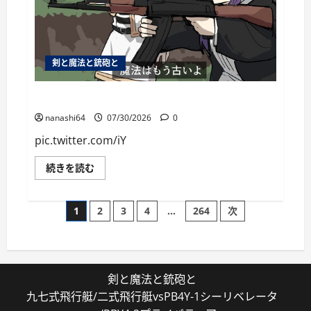
剣と魔法と銃砲と
個人用ブックマーク084
nanashi64
07/30/2026
0
pic.twitter.com/iY
個
続きを読む
人
用
ブ
投
ッ
1
2
3
4
…
264
次
ク
マ
稿
ー
ク
084
の
に
つ
剣と魔法と銃砲と
い
ペ
て
九七式飛行艇/二式飛行艇vsPB4Y-1シーリベレータ
さ