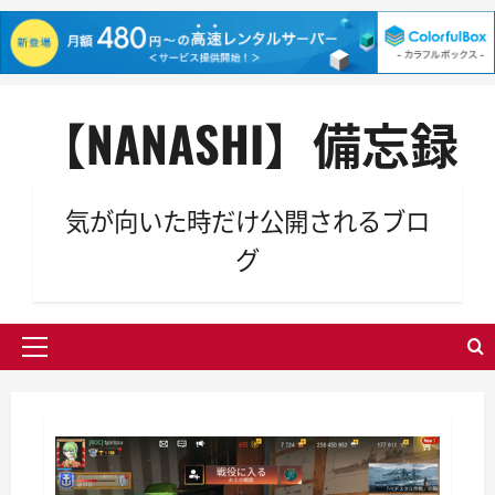
内
【NANASHI】備忘録
容
を
ス
キ
気が向いた時だけ公開されるブロ
ッ
グ
プ
メ
イ
ン
メ
ニ
ュ