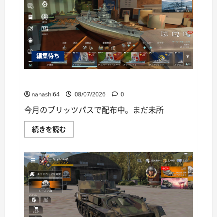
ー
編集待ち
World of Warships Blitz日記414：戦艦リヨン
nanashi64
08/07/2026
0
今月のブリッツパスで配布中。まだ未所
World
続きを読む
of
Warships
Blitz
日
記
414：
戦
艦
リ
ヨ
ン
に
つ