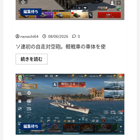
い
て
編集待ち
さ
ら
に
読
War Thunder Mobile日記150・自走対空砲ZSU-37
む
nanashi64
08/06/2026
0
ソ連初の自走対空砲。軽戦車の車体を使
War
続きを読む
Thunder
Mobile
日
記
150・
自
走
対
空
砲
ZSU-
37
に
つ
い
編集待ち
て
さ
ら