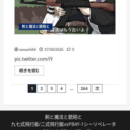
剣と魔法と銃砲と
個人用ブックマーク084
nanashi64
07/30/2026
0
pic.twitter.com/iY
個
続きを読む
人
用
ブ
投
ッ
1
2
3
4
…
264
次
ク
マ
稿
ー
ク
084
の
に
つ
剣と魔法と銃砲と
い
ペ
て
九七式飛行艇/二式飛行艇vsPB4Y-1シーリベレータ
さ