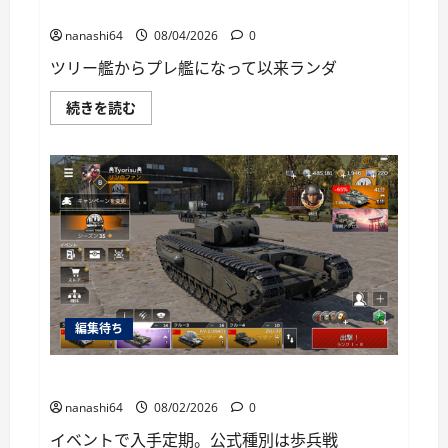
に
World of Warships Blitz日記413：巡洋艦キーロフ
読
む
nanashi64
08/04/2026
0
ツリー艦からプレ艦になって以来ランダ
World
続きを読む
of
Warships
Blitz
日
記
413：
巡
洋
艦
キ
ー
ロ
フ
に
つ
編集待ち
い
て
さ
ら
War Thunder Mobile日記149・重戦車チャーチルⅠ
に
読
nanashi64
08/02/2026
0
む
イベントで入手定期。公式種別は歩兵戦