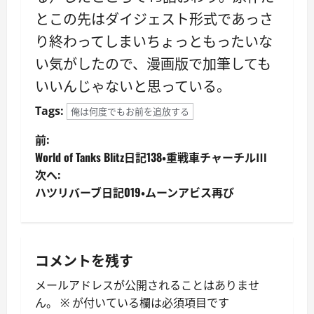
とこの先はダイジェスト形式であっさ
り終わってしまいちょっともったいな
い気がしたので、漫画版で加筆しても
いいんじゃないと思っている。
Tags:
俺は何度でもお前を追放する
投
前:
World of Tanks Blitz日記138・重戦車チャーチルⅢ
稿
次へ:
ハツリバーブ日記019・ムーンアビス再び
ナ
ビ
ゲ
コメントを残す
ー
メールアドレスが公開されることはありませ
ん。
※
が付いている欄は必須項目です