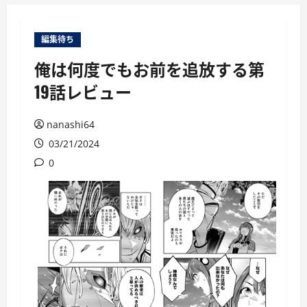
ー
編集待ち
俺は何度でもお前を追放する第
19話レビュー
nanashi64
03/21/2024
0