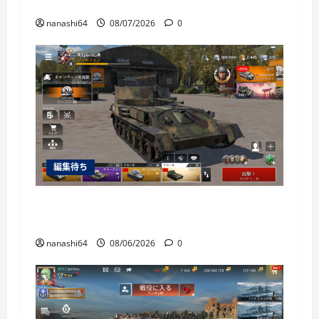
World of Warships Blitz日記414：戦艦リヨン
nanashi64
08/07/2026
0
編集待ち
War Thunder Mobile日記150・自走対空砲ZSU-
37
nanashi64
08/06/2026
0