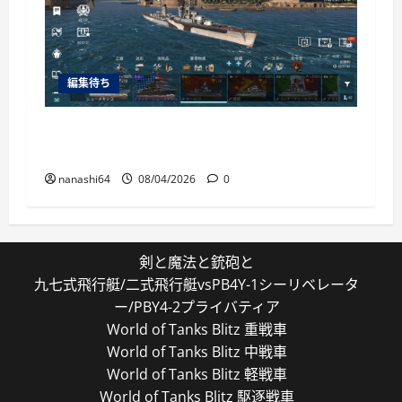
編集待ち
World of Warships Blitz日記413：巡洋艦キー
ロフ
nanashi64
08/04/2026
0
剣と魔法と銃砲と
九七式飛行艇/二式飛行艇vsPB4Y-1シーリベレータ
ー/PBY4-2プライバティア
World of Tanks Blitz 重戦車
World of Tanks Blitz 中戦車
World of Tanks Blitz 軽戦車
World of Tanks Blitz 駆逐戦車