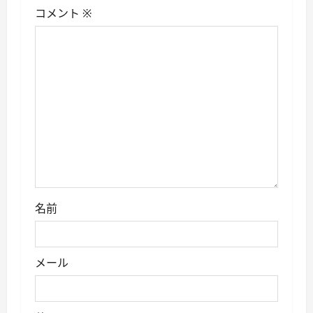
シ
コメント
※
ョ
ン
名前
メール