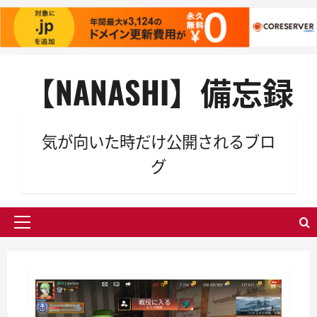
内
【NANASHI】備忘録
容
を
ス
キ
気が向いた時だけ公開されるブロ
ッ
グ
プ
メ
イ
ン
メ
ニ
ュ