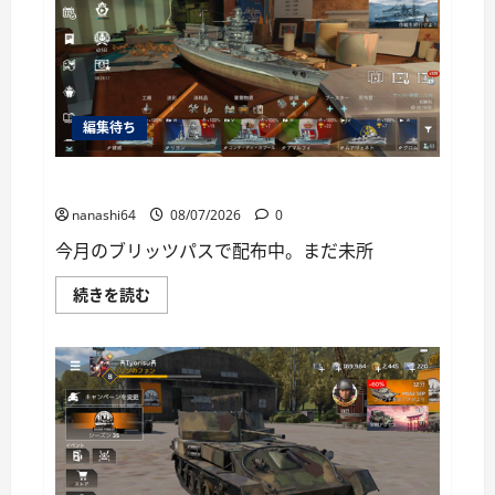
ー
編集待ち
World of Warships Blitz日記414：戦艦リヨン
nanashi64
08/07/2026
0
今月のブリッツパスで配布中。まだ未所
World
続きを読む
of
Warships
Blitz
日
記
414：
戦
艦
リ
ヨ
ン
に
つ