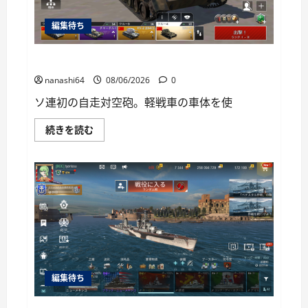
い
て
編集待ち
さ
ら
に
読
War Thunder Mobile日記150・自走対空砲ZSU-37
む
nanashi64
08/06/2026
0
ソ連初の自走対空砲。軽戦車の車体を使
War
続きを読む
Thunder
Mobile
日
記
150・
自
走
対
空
砲
ZSU-
37
に
つ
い
編集待ち
て
さ
ら