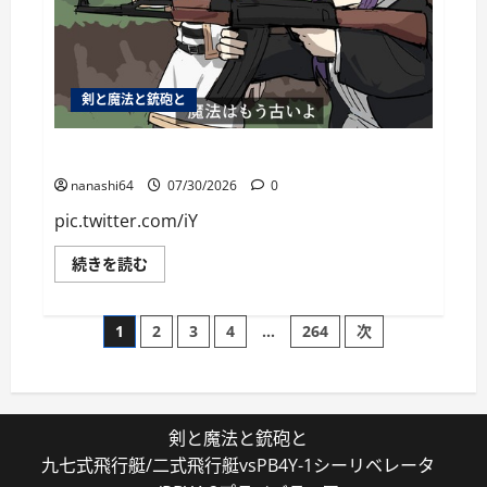
剣と魔法と銃砲と
個人用ブックマーク084
nanashi64
07/30/2026
0
pic.twitter.com/iY
個
続きを読む
人
用
ブ
投
ッ
1
2
3
4
…
264
次
ク
マ
稿
ー
ク
084
の
に
つ
剣と魔法と銃砲と
い
ペ
て
九七式飛行艇/二式飛行艇vsPB4Y-1シーリベレータ
さ