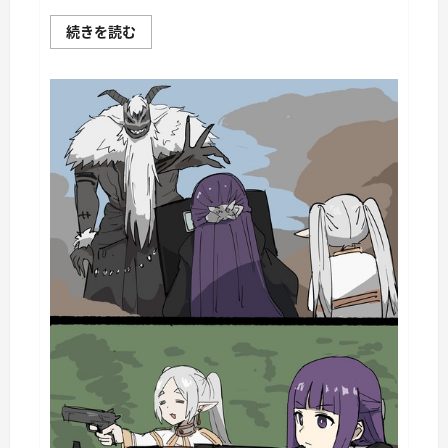
War
続きを読む
Thunder
Mobile
日
記
149・
重
戦
車
チ
ャ
ー
チ
ル
Ⅰ
に
つ
い
て
さ
ら
に
読
む