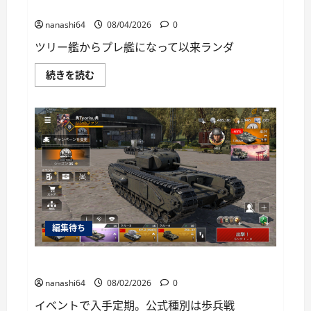
に
World of Warships Blitz日記413：巡洋艦キーロフ
読
む
nanashi64
08/04/2026
0
ツリー艦からプレ艦になって以来ランダ
World
続きを読む
of
Warships
Blitz
日
記
413：
巡
洋
艦
キ
ー
ロ
フ
に
つ
編集待ち
い
て
さ
ら
War Thunder Mobile日記149・重戦車チャーチルⅠ
に
読
nanashi64
08/02/2026
0
む
イベントで入手定期。公式種別は歩兵戦