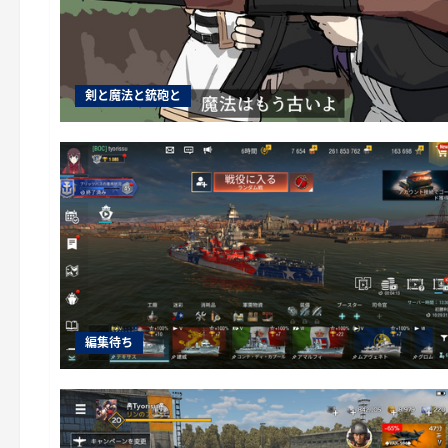
剣と魔法と銃砲と
編集待ち