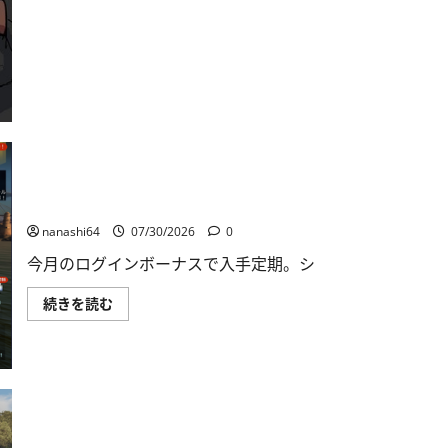
ク
084
に
つ
い
て
さ
ら
に
読
む
World of Warships Blitz日記412：戦艦テキサス
nanashi64
07/30/2026
0
今月のログインボーナスで入手定期。シ
World
続きを読む
of
Warships
Blitz
日
記
412：
戦
艦
テ
キ