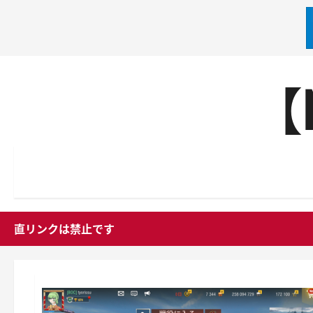
内
【
容
を
ス
キ
ッ
プ
直リンクは禁止です