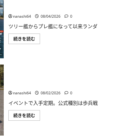
World of Warships Blitz日記413：巡洋艦キーロフ
nanashi64
08/04/2026
0
ツリー艦からプレ艦になって以来ランダ
World
続きを読む
of
Warships
Blitz
日
記
413：
巡
洋
艦
キ
War Thunder Mobile日記149・重戦車チャーチルⅠ
ー
ロ
nanashi64
08/02/2026
0
フ
に
イベントで入手定期。公式種別は歩兵戦
つ
い
て
War
続きを読む
さ
Thunder
ら
Mobile
に
日
読
記
む
149・