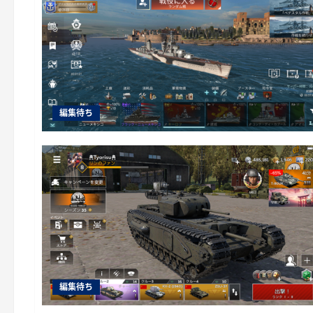
編集待ち
編集待ち