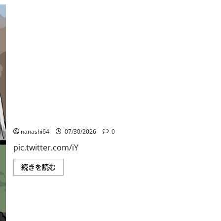
重
戦
車
チ
ャ
ー
チ
ル
Ⅰ
に
つ
い
て
さ
ら
に
読
個人用ブックマーク084
む
nanashi64
07/30/2026
0
pic.twitter.com/iY
個
続きを読む
人
用
ブ
ッ
ク
マ
ー