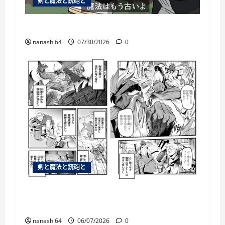
剣と魔法と銃砲と
個人用ブックマーク084
nanashi64
07/30/2026
0
剣と魔法と銃砲と
銃があるのならわざわざ白兵戦を仕掛ける
必要はないわなそら
nanashi64
06/07/2026
0