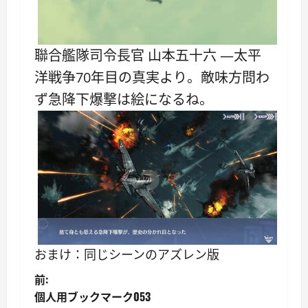
聯合艦隊司令長官 山本五十六 ―太平
洋戦争70年目の真実より。敵味方問わ
ず急降下爆撃は絵になるね。
おまけ：同じシーンのアズレン版
投
前:
個人用ブックマーク053