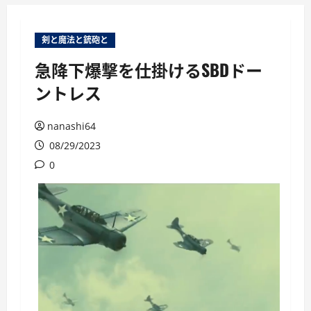
ー
剣と魔法と銃砲と
急降下爆撃を仕掛けるSBDドー
ントレス
nanashi64
08/29/2023
0