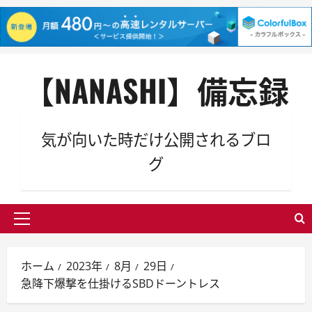
内
【NANASHI】備忘録
容
を
ス
キ
気が向いた時だけ公開されるブロ
ッ
グ
プ
メ
イ
ン
ホーム
2023年
8月
29日
メ
急降下爆撃を仕掛けるSBDドーントレス
ニ
ュ