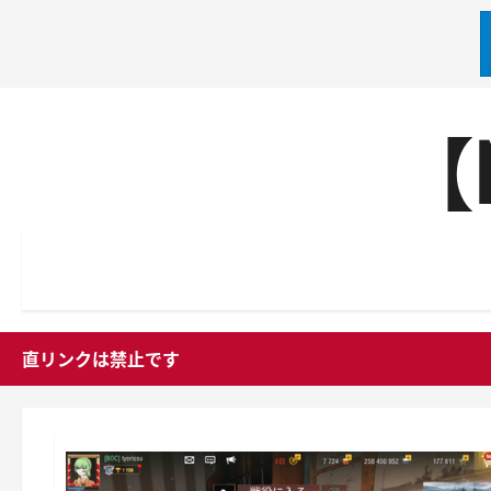
内
【
容
を
ス
キ
ッ
プ
直リンクは禁止です