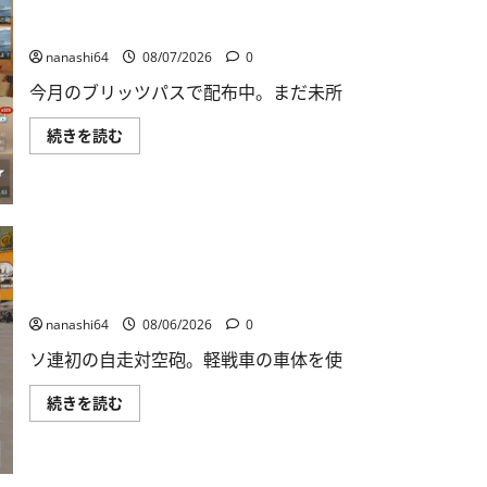
World of Warships Blitz日記414：戦艦リヨン
nanashi64
08/07/2026
0
今月のブリッツパスで配布中。まだ未所
World
続きを読む
of
Warships
Blitz
日
記
414：
戦
艦
リ
ヨ
War Thunder Mobile日記150・自走対空砲ZSU-37
ン
に
nanashi64
08/06/2026
0
つ
い
ソ連初の自走対空砲。軽戦車の車体を使
て
さ
ら
War
続きを読む
に
Thunder
読
Mobile
む
日
記
150・