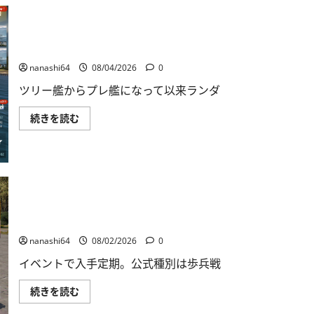
自
走
対
空
砲
World of Warships Blitz日記413：巡洋艦キーロフ
ZSU-
37
nanashi64
08/04/2026
0
に
つ
ツリー艦からプレ艦になって以来ランダ
い
て
さ
World
続きを読む
ら
of
に
Warships
読
Blitz
む
日
記
413：
巡
洋
艦
キ
War Thunder Mobile日記149・重戦車チャーチルⅠ
ー
ロ
nanashi64
08/02/2026
0
フ
に
イベントで入手定期。公式種別は歩兵戦
つ
い
て
War
続きを読む
さ
Thunder
ら
Mobile
に