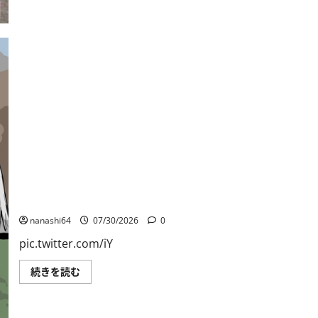
日
読
記
む
149・
重
戦
車
チ
ャ
ー
チ
ル
Ⅰ
に
つ
い
て
さ
ら
に
読
個人用ブックマーク084
む
nanashi64
07/30/2026
0
pic.twitter.com/iY
個
続きを読む
人
用
ブ
ッ