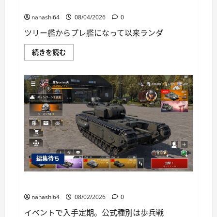
に
World of Warships Blitz日記413：巡洋艦キーロフ
読
む
nanashi64
08/04/2026
0
ツリー艦からプレ艦になって以来ランダ
World
続きを読む
of
Warships
Blitz
日
記
413：
巡
洋
艦
キ
ー
ロ
フ
に
つ
編集待ち
い
て
さ
ら
War Thunder Mobile日記149・重戦車チャーチルⅠ
に
読
nanashi64
08/02/2026
0
む
イベントで入手定期。公式種別は歩兵戦