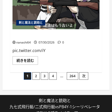
剣と魔法と銃砲と
個人用ブックマーク084
nanashi64
07/30/2026
0
pic.twitter.com/iY
個
続きを読む
人
用
ブ
投
ッ
1
2
3
4
…
264
次
ク
マ
稿
ー
ク
084
の
に
つ
剣と魔法と銃砲と
い
ペ
て
九七式飛行艇/二式飛行艇vsPB4Y-1シーリベレータ
さ