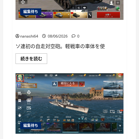
い
て
編集待ち
さ
ら
に
読
War Thunder Mobile日記150・自走対空砲ZSU-37
む
nanashi64
08/06/2026
0
ソ連初の自走対空砲。軽戦車の車体を使
War
続きを読む
Thunder
Mobile
日
記
150・
自
走
対
空
砲
ZSU-
37
に
つ
い
編集待ち
て
さ
ら