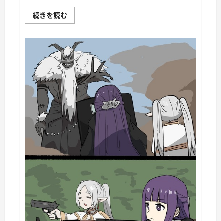
War
続きを読む
Thunder
Mobile
日
記
149・
重
戦
車
チ
ャ
ー
チ
ル
Ⅰ
に
つ
い
て
さ
ら
に
読
む