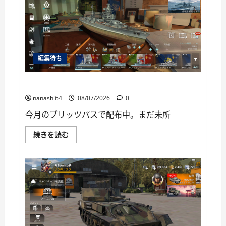
ー
編集待ち
World of Warships Blitz日記414：戦艦リヨン
nanashi64
08/07/2026
0
今月のブリッツパスで配布中。まだ未所
World
続きを読む
of
Warships
Blitz
日
記
414：
戦
艦
リ
ヨ
ン
に
つ