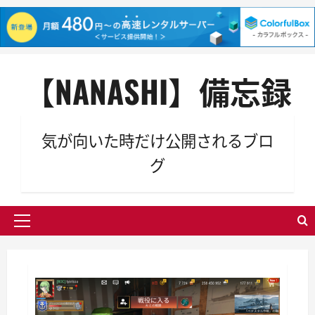
内
【NANASHI】備忘録
容
を
ス
キ
気が向いた時だけ公開されるブロ
ッ
グ
プ
メ
イ
ン
メ
ニ
ュ