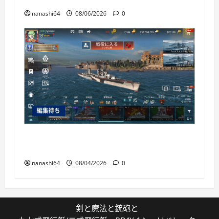
nanashi64
08/06/2026
0
編集待ち
World of Warships Blitz日記413：巡洋艦キー
ロフ
nanashi64
08/04/2026
0
剣と魔法と銃砲と