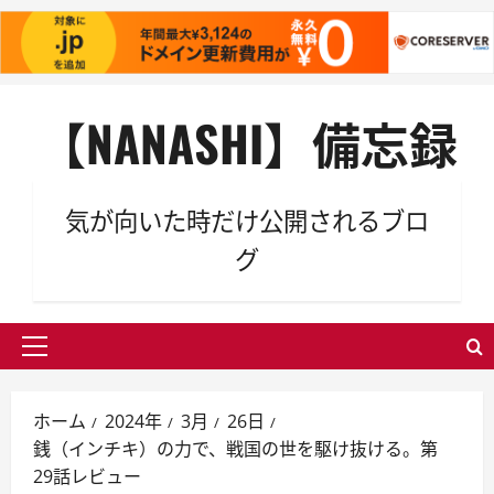
内
【NANASHI】備忘録
容
を
ス
キ
気が向いた時だけ公開されるブロ
ッ
グ
プ
メ
イ
ン
ホーム
2024年
3月
26日
メ
銭（インチキ）の力で、戦国の世を駆け抜ける。第
ニ
29話レビュー
ュ