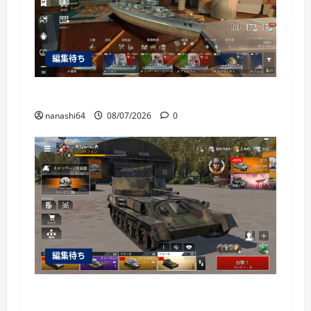
編集待ち
World of Warships Blitz日記414：戦艦リヨン
nanashi64
08/07/2026
0
編集待ち
War Thunder Mobile日記150・自走対空砲ZSU-
37