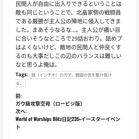
民間人が自由に出入りできるということは
敵も同じということで、北畠家側の戦闘員
である厳勝が主人公の陣地に侵入してきま
した。まあそうなるな…。主人公が痛い目
に合いそうなところで29話おわり。舐めプ
はよくないけど、敵地の民間人と仲良くす
るのも大事だしこの辺のバランスは難しい
なと思うよ俺は。
Tags:
銭（インチキ）の力で、戦国の世を駆け抜け
る。
投
前:
ガウ級攻撃空母（ロービジ版）
稿
次へ:
World of Warships Blitz日記235・イースターイベン
ナ
ト
ビ