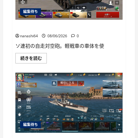
い
て
編集待ち
さ
ら
に
読
War Thunder Mobile日記150・自走対空砲ZSU-37
む
nanashi64
08/06/2026
0
ソ連初の自走対空砲。軽戦車の車体を使
War
続きを読む
Thunder
Mobile
日
記
150・
自
走
対
空
砲
ZSU-
37
に
つ
い
編集待ち
て
さ
ら