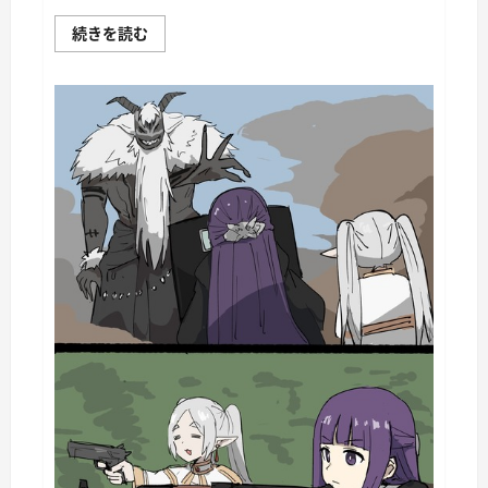
War
続きを読む
Thunder
Mobile
日
記
149・
重
戦
車
チ
ャ
ー
チ
ル
Ⅰ
に
つ
い
て
さ
ら
に
読
む