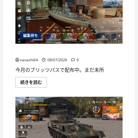
ー
編集待ち
World of Warships Blitz日記414：戦艦リヨン
nanashi64
08/07/2026
0
今月のブリッツパスで配布中。まだ未所
World
続きを読む
of
Warships
Blitz
日
記
414：
戦
艦
リ
ヨ
ン
に
つ