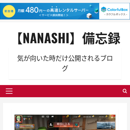
内
【NANASHI】備忘録
容
を
ス
キ
気が向いた時だけ公開されるブロ
ッ
グ
プ
メ
イ
ン
メ
ニ
ュ