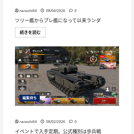
に
World of Warships Blitz日記413：巡洋艦キーロフ
読
む
nanashi64
08/04/2026
0
ツリー艦からプレ艦になって以来ランダ
World
続きを読む
of
Warships
Blitz
日
記
413：
巡
洋
艦
キ
ー
ロ
フ
に
つ
編集待ち
い
て
さ
ら
War Thunder Mobile日記149・重戦車チャーチルⅠ
に
読
nanashi64
08/02/2026
0
む
イベントで入手定期。公式種別は歩兵戦