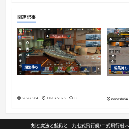
関連記事
編集待ち
編集待ち
World of Warships Blitz日記414：戦艦
War Thu
リヨン
砲ZSU-37
nanashi64
08/07/2026
0
nanashi64
剣と魔法と銃砲と
九七式飛行艇/二式飛行艇vsP