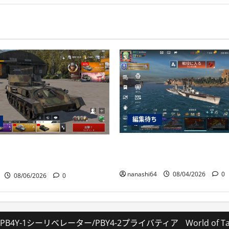
編集待ち
World of Warships Blit
nder Mobile日記150・自走対空
艦キーロフ
nanashi64
08/04/2026
0
08/06/2026
0
B4Y-1シーリベレーター/PBY4-2プライバティア
World of T