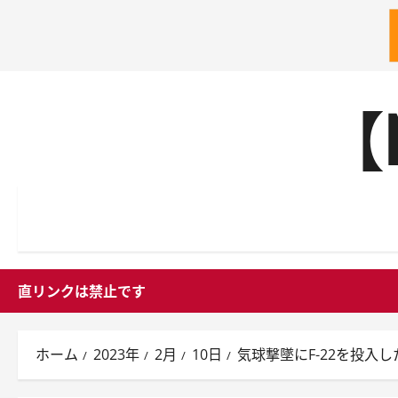
内
【
容
を
ス
キ
ッ
プ
直リンクは禁止です
ホーム
2023年
2月
10日
気球撃墜にF-22を投入