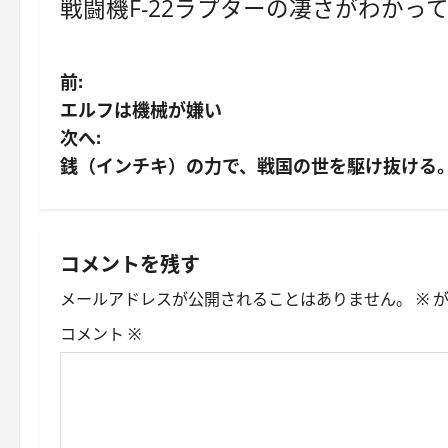
戦闘機
F-22ラプターの凄さがわかっ
投
前:
エルフは機械が嫌い
稿
次へ:
ナ
銭（インチキ）の力で、戦国の世を駆け抜ける。
ビ
ゲ
コメントを残す
ー
メールアドレスが公開されることはありません。
※
が
シ
コメント
※
ョ
ン