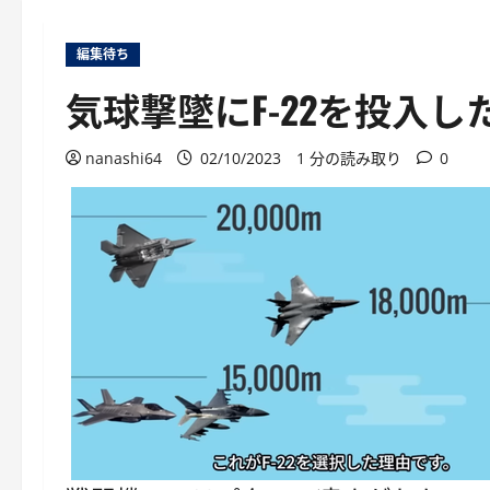
編集待ち
気球撃墜にF-22を投入し
nanashi64
02/10/2023
1 分の読み取り
0