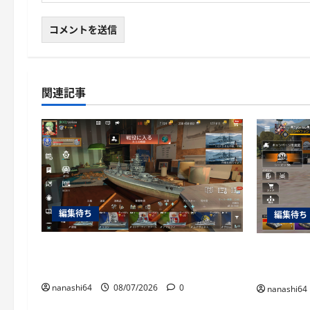
関連記事
編集待ち
編集待ち
World of Warships Blitz日記414：戦艦
War Thu
リヨン
砲ZSU-37
nanashi64
08/07/2026
0
nanashi64