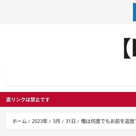
内
【
容
を
ス
キ
ッ
プ
直リンクは禁止です
ホーム
2023年
3月
31日
俺は何度でもお前を追放