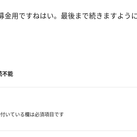
募金用ですねはい。最後まで続きますように。
続不能
付いている欄は必須項目です