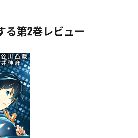
する第2巻レビュー