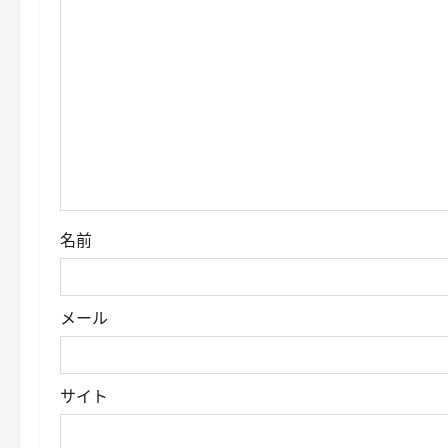
ョ
ン
名前
メール
サイト