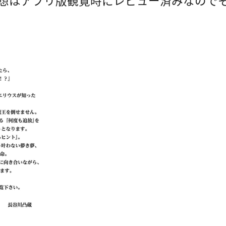
感想はアプリ版観覧時にレビュー済みなので