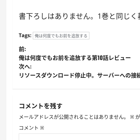
書下ろしはありません。1巻と同じく
Tags:
俺は何度でもお前を追放する
投
前:
俺は何度でもお前を追放する第10話レビュー
稿
次へ:
ナ
リソースダウンロード停止中。サーバーへの接
ビ
ゲ
コメントを残す
ー
メールアドレスが公開されることはありません。
※
が
シ
コメント
※