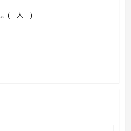
(￣人￣)