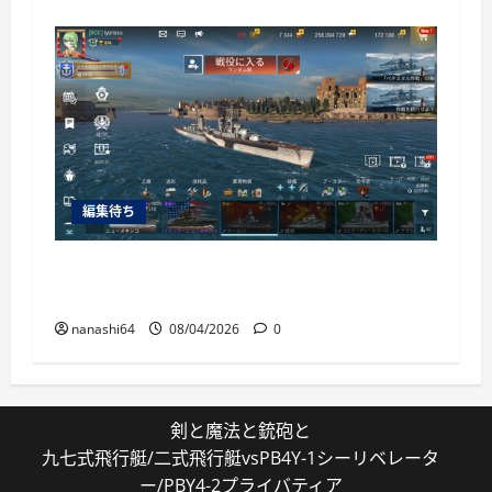
編集待ち
World of Warships Blitz日記413：巡洋艦キー
ロフ
nanashi64
08/04/2026
0
剣と魔法と銃砲と
九七式飛行艇/二式飛行艇vsPB4Y-1シーリベレータ
ー/PBY4-2プライバティア