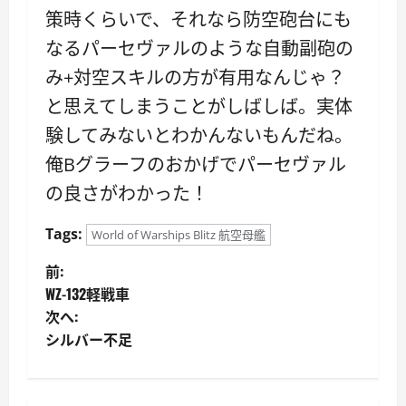
策時くらいで、それなら防空砲台にも
なるパーセヴァルのような自動副砲の
み+対空スキルの方が有用なんじゃ？
と思えてしまうことがしばしば。実体
験してみないとわかんないもんだね。
俺Bグラーフのおかげでパーセヴァル
の良さがわかった！
Tags:
World of Warships Blitz 航空母艦
投
前:
WZ-132軽戦車
稿
次へ:
シルバー不足
ナ
ビ