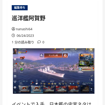
ー
編集待ち
巡洋艦阿賀野
nanashi64
06/24/2023
1 分の読み取り
0
イベントで入手。日本艦の史実ネタは