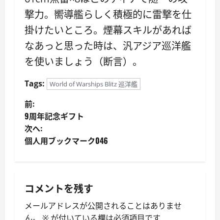
撃力。嚮導艦らしく積極的に雷撃を仕
掛けたいところ。煙幕スキルがあれば
なあっと思った時は、汎アジア巡洋艦
を使いましょう（断言）。
Tags:
World of Warships Blitz 巡洋艦
投
前:
9周年記念ギフト
稿
次へ:
個人用ブックマーク046
ナ
ビ
ゲ
コメントを残す
ー
メールアドレスが公開されることはありませ
ん。
※
が付いている欄は必須項目です