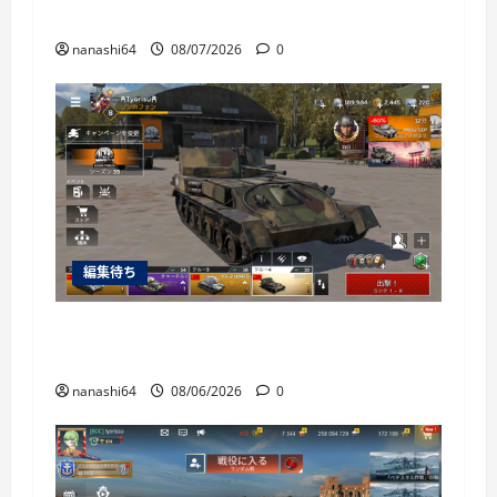
World of Warships Blitz日記414：戦艦リヨン
nanashi64
08/07/2026
0
編集待ち
War Thunder Mobile日記150・自走対空砲ZSU-
37
nanashi64
08/06/2026
0