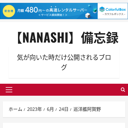
内
【NANASHI】備忘録
容
を
ス
キ
気が向いた時だけ公開されるブロ
ッ
グ
プ
メ
イ
ン
ホーム
2023年
6月
24日
巡洋艦阿賀野
メ
ニ
ュ