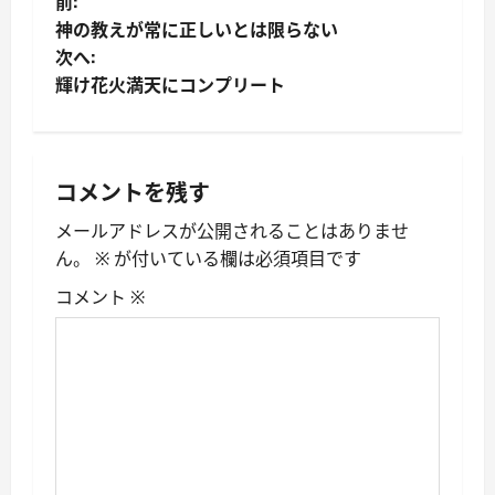
投
前:
神の教えが常に正しいとは限らない
稿
次へ:
輝け花火満天にコンプリート
ナ
ビ
ゲ
コメントを残す
ー
メールアドレスが公開されることはありませ
ん。
※
が付いている欄は必須項目です
シ
コメント
※
ョ
ン