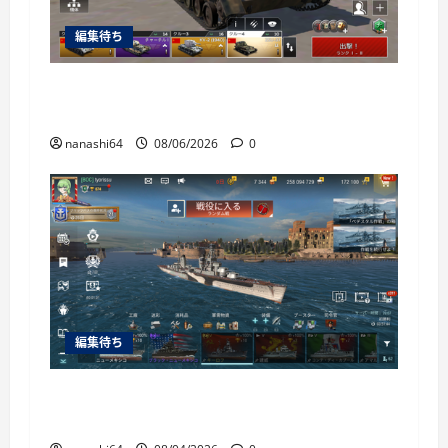
編集待ち
War Thunder Mobile日記150・自走対空砲ZSU-
37
nanashi64
08/06/2026
0
編集待ち
World of Warships Blitz日記413：巡洋艦キー
ロフ