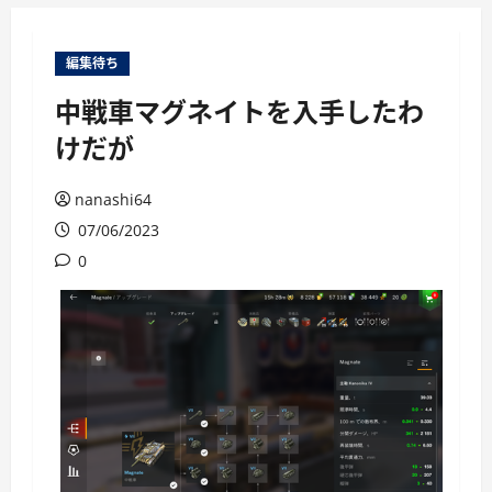
ー
編集待ち
中戦車マグネイトを入手したわ
けだが
nanashi64
07/06/2023
0