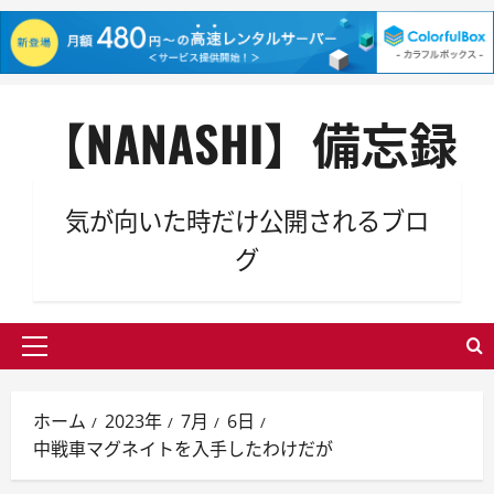
内
【NANASHI】備忘録
容
を
ス
キ
気が向いた時だけ公開されるブロ
ッ
グ
プ
メ
イ
ン
ホーム
2023年
7月
6日
メ
中戦車マグネイトを入手したわけだが
ニ
ュ