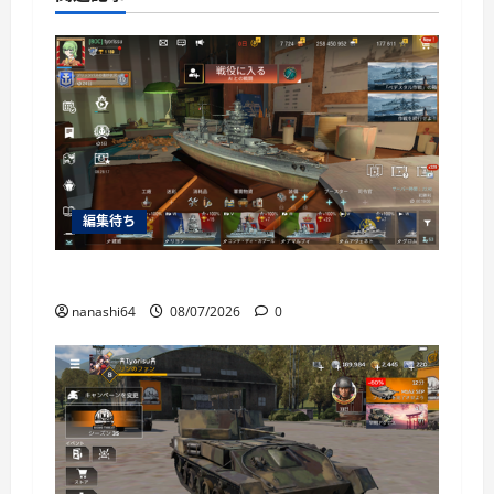
編集待ち
World of Warships Blitz日記414：戦艦リヨン
nanashi64
08/07/2026
0