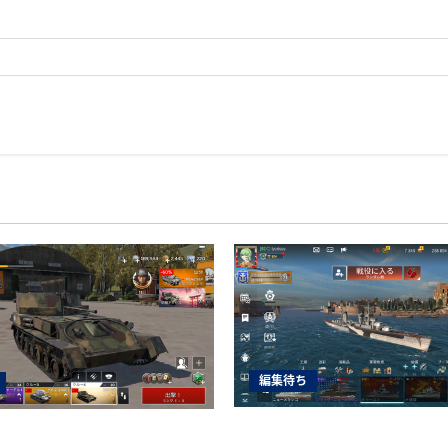
編集待ち
World of Warships Blit
nder Mobile日記150・自走対空