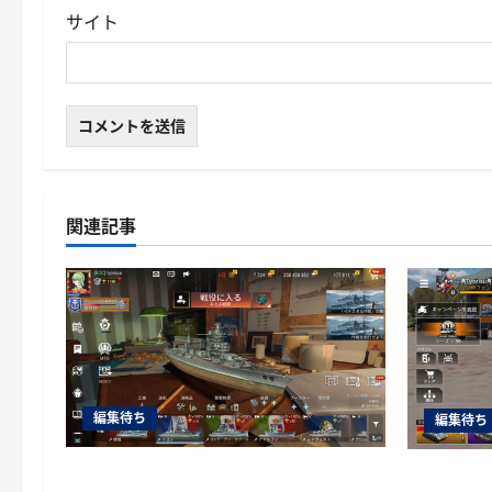
サイト
関連記事
編集待ち
編集待ち
World of Warships Blitz日記414：戦艦
War Thu