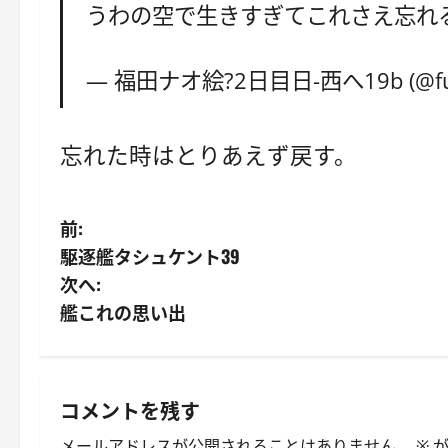
うわの空で生きすぎてこれさえ忘れ
— 福田ナオ絵?2日目日-西へ19b (@fuk
忘れた時はとりあえず戻す。
投
前:
駆逐艦タシュケント39
稿
次へ:
ナ
艦これの思い出
ビ
ゲ
コメントを残す
ー
メールアドレスが公開されることはありません。
※
が