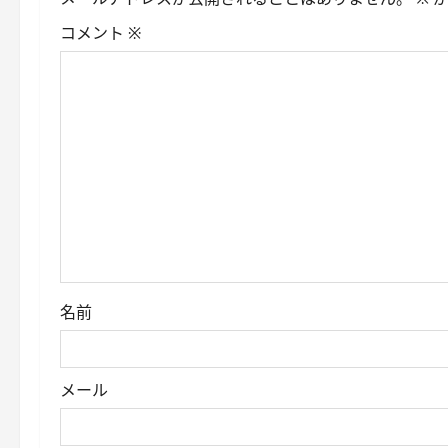
シ
コメント
※
ョ
ン
名前
メール