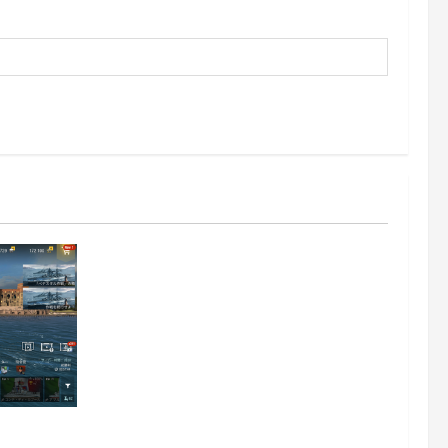
z日記413：巡洋