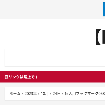
内
【
容
を
ス
キ
ッ
プ
直リンクは禁止です
ホーム
2023年
10月
24日
個人用ブックマーク058