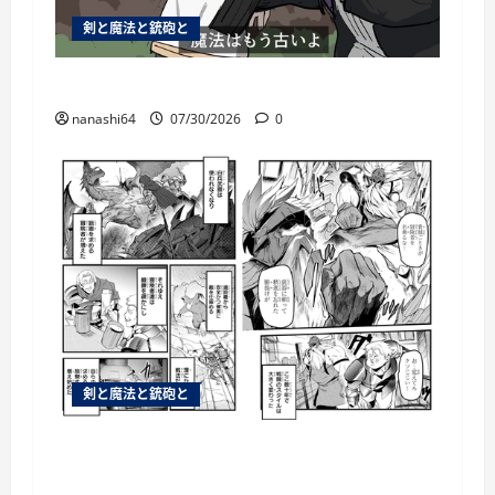
剣と魔法と銃砲と
個人用ブックマーク084
nanashi64
07/30/2026
0
剣と魔法と銃砲と
銃があるのならわざわざ白兵戦を仕掛ける
必要はないわなそら