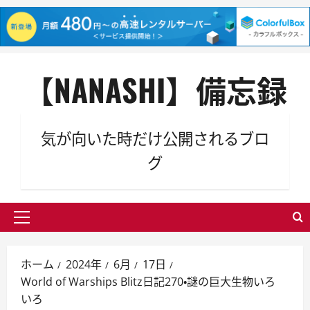
内
【NANASHI】備忘録
容
を
ス
キ
気が向いた時だけ公開されるブロ
ッ
グ
プ
メ
イ
ン
ホーム
2024年
6月
17日
メ
World of Warships Blitz日記270・謎の巨大生物いろ
ニ
いろ
ュ