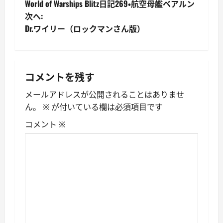
World of Warships Blitz日記269・航空母艦ベアルン
稿
次へ:
Dr.ワイリー（ロックマンさん版）
ナ
ビ
ゲ
コメントを残す
ー
メールアドレスが公開されることはありませ
ん。
※
が付いている欄は必須項目です
シ
コメント
※
ョ
ン