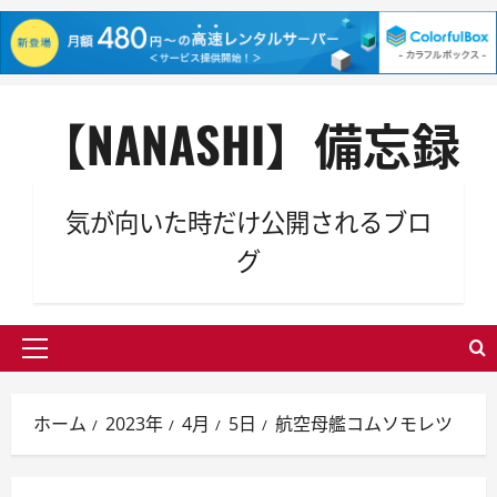
内
【NANASHI】備忘録
容
を
ス
キ
気が向いた時だけ公開されるブロ
ッ
グ
プ
メ
イ
ン
ホーム
2023年
4月
5日
航空母艦コムソモレツ
メ
ニ
ュ