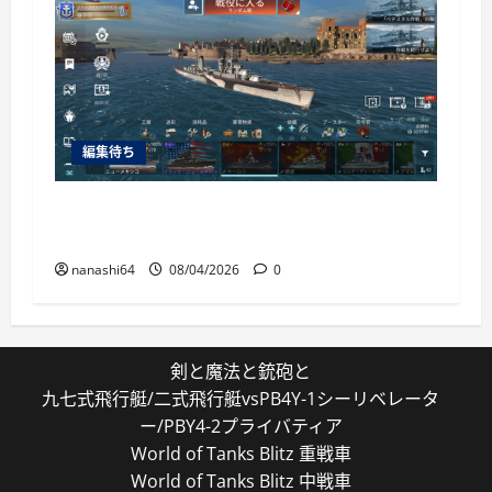
編集待ち
World of Warships Blitz日記413：巡洋艦キー
ロフ
nanashi64
08/04/2026
0
剣と魔法と銃砲と
九七式飛行艇/二式飛行艇vsPB4Y-1シーリベレータ
ー/PBY4-2プライバティア
World of Tanks Blitz 重戦車
World of Tanks Blitz 中戦車