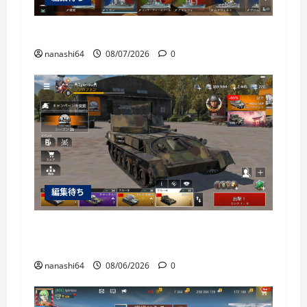
World of Warships Blitz日記414：戦艦リヨン
nanashi64
08/07/2026
0
編集待ち
War Thunder Mobile日記150・自走対空砲ZSU-
37
nanashi64
08/06/2026
0