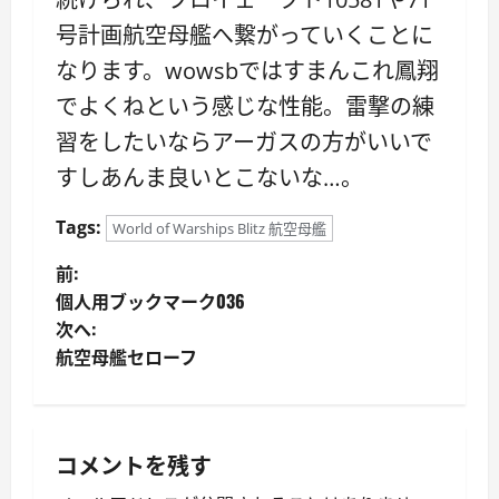
号計画航空母艦へ繋がっていくことに
なります。wowsbではすまんこれ鳳翔
でよくねという感じな性能。雷撃の練
習をしたいならアーガスの方がいいで
すしあんま良いとこないな…。
Tags:
World of Warships Blitz 航空母艦
投
前:
個人用ブックマーク036
稿
次へ:
航空母艦セローフ
ナ
ビ
ゲ
コメントを残す