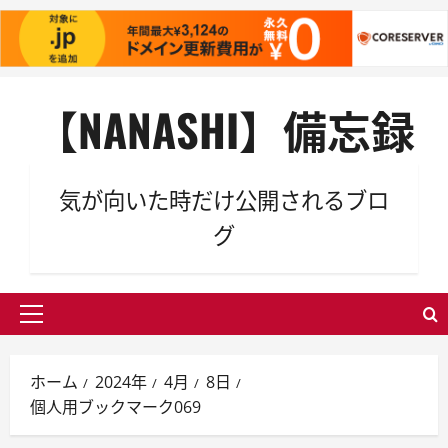
内
【NANASHI】備忘録
容
を
ス
キ
気が向いた時だけ公開されるブロ
ッ
グ
プ
メ
イ
ン
ホーム
2024年
4月
8日
メ
個人用ブックマーク069
ニ
ュ