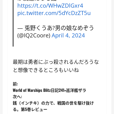
https://t.co/WHwZDlGxr4
pic.twitter.com/5dYcDzZT5u
— 兎野くうあ?男の娘なめぞう
(@IQ2Coore)
April 4, 2024
最期は勇者にぶっ殺されるんだろうな
と想像できるところもいいね
投
前:
World of Warships Blitz日記241・巡洋艦ザラ
稿
次へ:
銭（インチキ）の力で、戦国の世を駆け抜け
ナ
る。第5巻レビュー