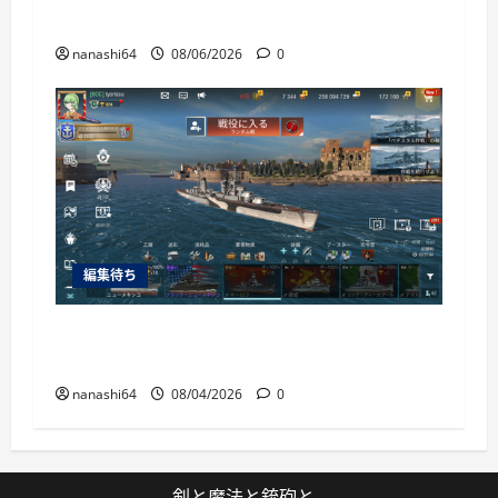
37
nanashi64
08/06/2026
0
編集待ち
World of Warships Blitz日記413：巡洋艦キー
ロフ
nanashi64
08/04/2026
0
剣と魔法と銃砲と