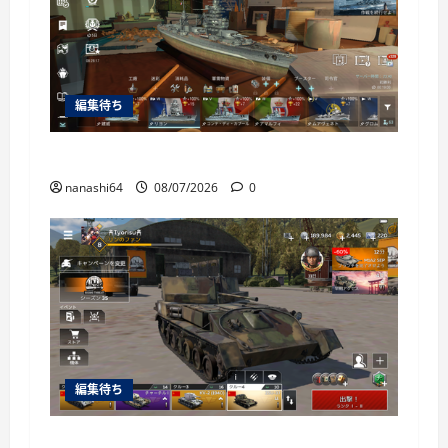
編集待ち
World of Warships Blitz日記414：戦艦リヨン
nanashi64
08/07/2026
0
編集待ち
War Thunder Mobile日記150・自走対空砲ZSU-