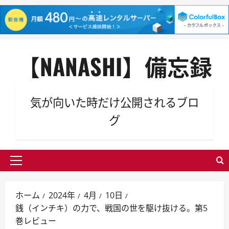
内
【NANASHI】備忘録
容
を
ス
キ
気が向いた時だけ公開されるブロ
ッ
グ
プ
メ
イ
ン
ホーム
2024年
4月
10日
メ
銭（インチキ）の力で、戦国の世を駆け抜ける。第5
ニ
巻レビュー
ュ