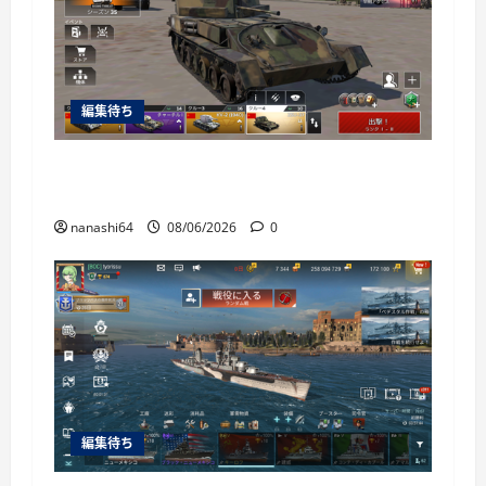
編集待ち
War Thunder Mobile日記150・自走対空砲ZSU-
37
nanashi64
08/06/2026
0
編集待ち