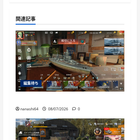
関連記事
編集待ち
World of Warships Blitz日記414：戦艦リヨン
nanashi64
08/07/2026
0