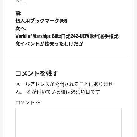
る。
投
前:
個人用ブックマーク069
稿
次へ:
World of Warships Blitz日記242・UEFA欧州選手権記
ナ
念イベントが始まったわけだが
ビ
ゲ
コメントを残す
ー
メールアドレスが公開されることはありませ
シ
ん。
※
が付いている欄は必須項目です
ョ
コメント
※
ン