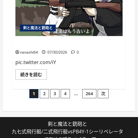
剣と魔法と銃砲と
個人用ブックマーク084
nanashi64
07/30/2026
0
pic.twitter.com/iY
個
続きを読む
人
用
ブ
投
ッ
1
2
3
4
…
264
次
ク
マ
稿
ー
ク
084
の
に
つ
剣と魔法と銃砲と
い
ペ
て
九七式飛行艇/二式飛行艇vsPB4Y-1シーリベレータ
さ