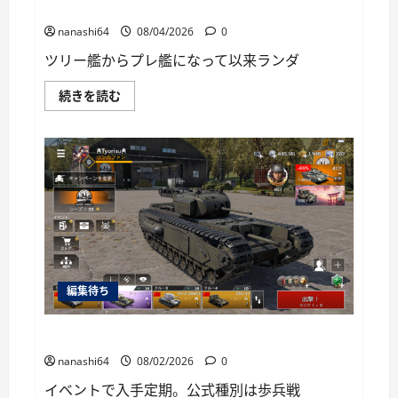
に
World of Warships Blitz日記413：巡洋艦キーロフ
読
む
nanashi64
08/04/2026
0
ツリー艦からプレ艦になって以来ランダ
World
続きを読む
of
Warships
Blitz
日
記
413：
巡
洋
艦
キ
ー
ロ
フ
に
つ
編集待ち
い
て
さ
ら
War Thunder Mobile日記149・重戦車チャーチルⅠ
に
読
nanashi64
08/02/2026
0
む
イベントで入手定期。公式種別は歩兵戦