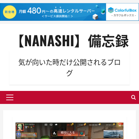
内
【NANASHI】備忘録
容
を
ス
キ
気が向いた時だけ公開されるブロ
ッ
グ
プ
メ
イ
ン
メ
ニ
ュ