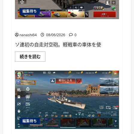
い
て
編集待ち
さ
ら
に
読
War Thunder Mobile日記150・自走対空砲ZSU-37
む
nanashi64
08/06/2026
0
ソ連初の自走対空砲。軽戦車の車体を使
War
続きを読む
Thunder
Mobile
日
記
150・
自
走
対
空
砲
ZSU-
37
に
つ
い
編集待ち
て
さ
ら