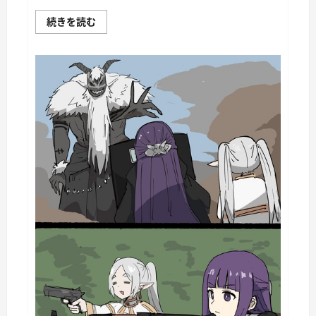
War
続きを読む
Thunder
Mobile
日
記
149・
重
戦
車
チ
ャ
ー
チ
ル
Ⅰ
に
つ
い
て
さ
ら
に
読
む