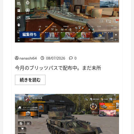
ー
編集待ち
World of Warships Blitz日記414：戦艦リヨン
nanashi64
08/07/2026
0
今月のブリッツパスで配布中。まだ未所
World
続きを読む
of
Warships
Blitz
日
記
414：
戦
艦
リ
ヨ
ン
に
つ